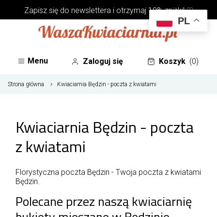
Zapisz się do
newslettera
i otrzymaj 10% zniżki! ♡
PL
Menu
Zaloguj się
Koszyk
(0)
Strona główna
Kwiaciarnia Będzin - poczta z kwiatami
Kwiaciarnia Będzin - poczta
z kwiatami
Florystyczna poczta Będzin - Twoja poczta z kwiatami
Będzin.
Polecane przez naszą kwiaciarnię
bukiety mieszane w Będzinie