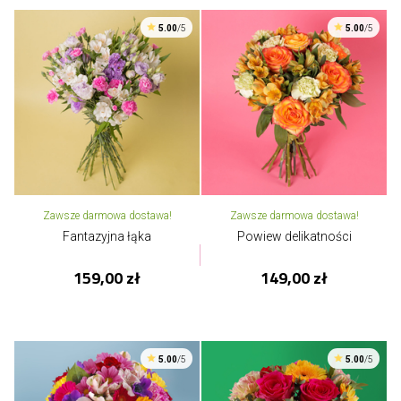
5.00
/5
5.00
/5
Zawsze darmowa dostawa!
Zawsze darmowa dostawa!
Fantazyjna łąka
Powiew delikatności
159,00 zł
149,00 zł
5.00
/5
5.00
/5