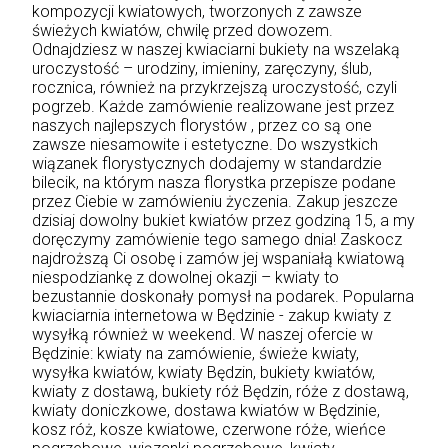
kompozycji kwiatowych, tworzonych z zawsze
świeżych kwiatów, chwilę przed dowozem.
Odnajdziesz w naszej kwiaciarni bukiety na wszelaką
uroczystość – urodziny, imieniny, zaręczyny, ślub,
rocznica, również na przykrzejszą uroczystość, czyli
pogrzeb. Każde zamówienie realizowane jest przez
naszych najlepszych florystów , przez co są one
zawsze niesamowite i estetyczne. Do wszystkich
wiązanek florystycznych dodajemy w standardzie
bilecik, na którym nasza florystka przepisze podane
przez Ciebie w zamówieniu życzenia. Zakup jeszcze
dzisiaj dowolny bukiet kwiatów przez godziną 15, a my
doręczymy zamówienie tego samego dnia! Zaskocz
najdroższą Ci osobę i zamów jej wspaniałą kwiatową
niespodziankę z dowolnej okazji – kwiaty to
bezustannie doskonały pomysł na podarek. Popularna
kwiaciarnia internetowa w Będzinie - zakup kwiaty z
wysyłką również w weekend. W naszej ofercie w
Będzinie: kwiaty na zamówienie, świeże kwiaty,
wysyłka kwiatów, kwiaty Będzin, bukiety kwiatów,
kwiaty z dostawą, bukiety róż Będzin, róże z dostawą,
kwiaty doniczkowe, dostawa kwiatów w Będzinie,
kosz róż, kosze kwiatowe, czerwone róże, wieńce