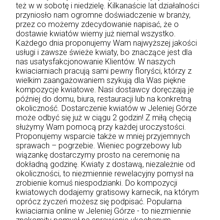
też w w sobotę i niedzielę. Kilkanaście lat działalności
przyniosło nam ogromne doświadczenie w branży,
przez co możemy zdecydowanie napisać, że o
dostawie kwiatów wiemy już niemal wszystko.
Każdego dnia proponujemy Wam najwyższej jakości
usługi i zawsze świeże kwiaty, bo znaczące jest dla
nas usatysfakcjonowanie Klientów. W naszych
kwiaciarniach pracują sami pewny floryści, którzy z
wielkim zaangażowaniem szykują dla Was piękne
kompozycje kwiatowe. Nasi dostawcy doręczają je
później do domu, biura, restauracji lub na konkretną
okoliczność. Dostarczenie kwiatów w Jeleniej Górze
może odbyć się już w ciągu 2 godzin! Z miłą chęcią
służymy Wam pomocą przy każdej uroczystości.
Proponujemy wsparcie także w mniej przyjemnych
sprawach – pogrzebie. Wieniec pogrzebowy lub
wiązankę dostarczymy prosto na ceremonię na
dokładną godzinę. Kwiaty z dostawą, niezależnie od
okoliczności, to niezmiennie rewelacyjny pomysł na
zrobienie komuś niespodzianki. Do kompozycji
kwiatowych dodajemy gratisowy karnecik, na którym
oprócz życzeń możesz się podpisać. Popularna
kwiaciarnia online w Jeleniej Górze - to niezmiennie