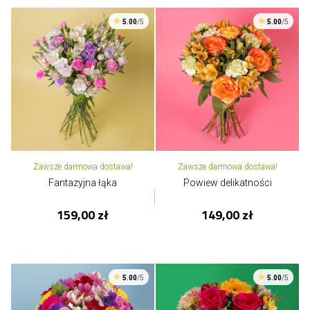
5.00
/5
5.00
/5
Zawsze darmowa dostawa!
Zawsze darmowa dostawa!
Fantazyjna łąka
Powiew delikatności
159,00 zł
149,00 zł
5.00
/5
5.00
/5