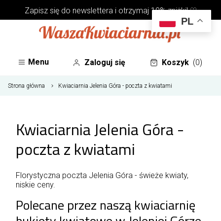
Zapisz się do
newslettera
i otrzymaj 10% zniżki! ♡
PL
Menu
Zaloguj się
Koszyk
(0)
Strona główna
Kwiaciarnia Jelenia Góra - poczta z kwiatami
Kwiaciarnia Jelenia Góra -
poczta z kwiatami
Florystyczna poczta Jelenia Góra - świeże kwiaty,
niskie ceny.
Polecane przez naszą kwiaciarnię
bukiety kwiatowe w Jeleniej Górze