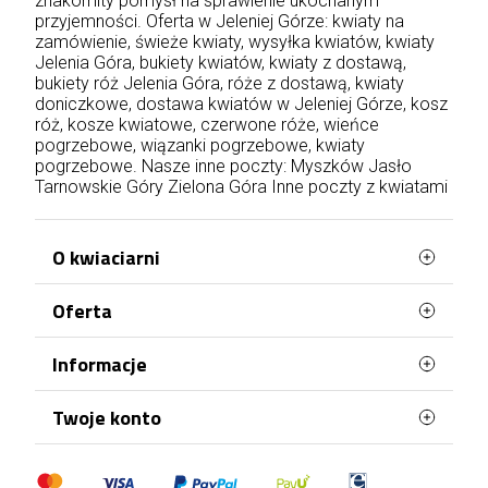
znakomity pomysł na sprawienie ukochanym
przyjemności. Oferta w Jeleniej Górze: kwiaty na
zamówienie, świeże kwiaty, wysyłka kwiatów, kwiaty
Jelenia Góra, bukiety kwiatów, kwiaty z dostawą,
bukiety róż Jelenia Góra, róże z dostawą, kwiaty
doniczkowe, dostawa kwiatów w Jeleniej Górze, kosz
róż, kosze kwiatowe, czerwone róże, wieńce
pogrzebowe, wiązanki pogrzebowe, kwiaty
pogrzebowe. Nasze inne poczty:
Myszków
Jasło
Tarnowskie Góry
Zielona Góra
Inne poczty z kwiatami
O kwiaciarni
Oferta
WaszaKwiaciarnia stworzona jest z myślą o
Tobie!
Najczęściej kupowane
Informacje
Posiadamy ponad 20 lat doświadczenia i
Mapa strony
każdego dnia doręczamy kwiaty na terenie całej
Terminy doręczenia
Twoje konto
Polski. Róże, bukiety, kosze kwiatów, kwiaty
doniczkowe, kwiaty na pogrzeb – wszystko to
Regulamin
znajdziesz w naszej kwiaciarni wysyłkowej. Każda
Dane osobowe
Polityka Prywatności
okazja jest odpowiednia, by wręczyć komuś