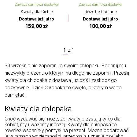
Zawsze darmowa dostawa!
Zawsze darmowa dostawa!
Kwiaty dla Ciebie
Róże herbaciane
Dostawa już jutro
Dostawa już jutro
159,00 zł
180,00 zł
1
z
1
30 września nie zapomnij o swoim chłopaku! Podaruj mu
niezwykły prezent, o którym na długo nie zapomni. Prześlij
kwiaty dla chłopaka z dostawą już dziś i zaskocz go
pozytywnie. Dzień Chłopaka to święto, o którym warto
pamiętać!
Kwiaty dla chłopaka
Choć wydawać się może, że kwiaty przystają tylko dla
kobiet, my uważamy inaczej. Kwiaty dla chłopaka to
również wspaniały pomysł na prezent. Można podarować
je w ramach wdzięczności, przeprosin, uznania czy jako