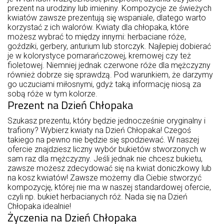
prezent na urodziny lub imieniny. Kompozycje ze świeżych
kwiatów zawsze prezentują się wspaniale, dlatego warto
korzystać z ich walorów. Kwiaty dla chłopaka, które
możesz wybrać to między innymi: herbaciane róże,
goździki, gerbery, anturium lub storczyk. Najlepiej dobierać
je w kolorystyce pomarańczowej, kremowej czy też
fioletowej. Niemniej jednak czerwone róże dla mężczyzny
również dobrze się sprawdzą. Pod warunkiem, że darzymy
go uczuciami miłosnymi, gdyż taką informację niosą za
sobą róże w tym kolorze.
Prezent na Dzień Chłopaka
Szukasz prezentu, który będzie jednocześnie oryginalny i
trafiony? Wybierz kwiaty na Dzień Chłopaka! Czegoś
takiego na pewno nie będzie się spodziewać. W naszej
ofercie znajdziesz liczny wybór bukietów stworzonych w
sam raz dla mężczyzny. Jeśli jednak nie chcesz bukietu,
zawsze możesz zdecydować się na kwiat doniczkowy lub
na kosz kwiatów! Zawsze możemy dla Ciebie stworzyć
kompozycję, której nie ma w naszej standardowej ofercie,
czyli np. bukiet herbacianych róż. Nada się na Dzień
Chłopaka idealnie!
Życzenia na Dzień Chłopaka