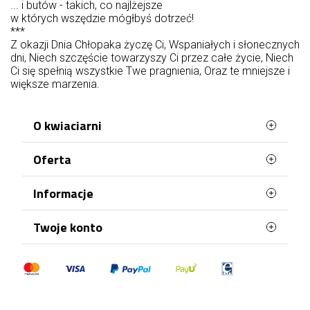
... i butów - takich, co najlżejsze
w których wszędzie mógłbyś dotrzeć!
***
Z okazji Dnia Chłopaka życzę Ci, Wspaniałych i słonecznych
dni, Niech szczęście towarzyszy Ci przez całe życie, Niech
Ci się spełnią wszystkie Twe pragnienia, Oraz te mniejsze i
większe marzenia.
O kwiaciarni
Oferta
WaszaKwiaciarnia stworzona jest z myślą o
Tobie!
Najczęściej kupowane
Informacje
Posiadamy ponad 20 lat doświadczenia i
Mapa strony
każdego dnia doręczamy kwiaty na terenie całej
Terminy doręczenia
Twoje konto
Polski. Róże, bukiety, kosze kwiatów, kwiaty
doniczkowe, kwiaty na pogrzeb – wszystko to
Regulamin
znajdziesz w naszej kwiaciarni wysyłkowej. Każda
Dane osobowe
Polityka Prywatności
okazja jest odpowiednia, by wręczyć komuś
Zamówienia
kwiaty. Zamów je już dzisiaj i zaskocz bliskich!
Polityka plików "cookies"
Najlepsi floryści, zawsze świeże kwiaty, a także
Moje pokwitowania - korekty płatności
ekspresowa dostawa za 0 zł – to właśnie nas