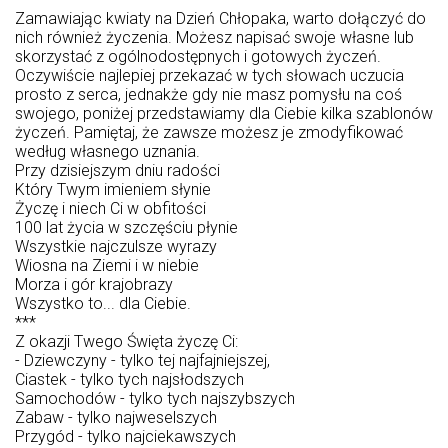
Zamawiając kwiaty na Dzień Chłopaka, warto dołączyć do
nich również życzenia. Możesz napisać swoje własne lub
skorzystać z ogólnodostępnych i gotowych życzeń.
Oczywiście najlepiej przekazać w tych słowach uczucia
prosto z serca, jednakże gdy nie masz pomysłu na coś
swojego, poniżej przedstawiamy dla Ciebie kilka szablonów
życzeń. Pamiętaj, że zawsze możesz je zmodyfikować
według własnego uznania.
Przy dzisiejszym dniu radości
Który Twym imieniem słynie
Życzę i niech Ci w obfitości
100 lat życia w szczęściu płynie
Wszystkie najczulsze wyrazy
Wiosna na Ziemi i w niebie
Morza i gór krajobrazy
Wszystko to... dla Ciebie.
***
Z okazji Twego Święta życzę Ci:
- Dziewczyny - tylko tej najfajniejszej,
Ciastek - tylko tych najsłodszych
Samochodów - tylko tych najszybszych
Zabaw - tylko najweselszych
Przygód - tylko najciekawszych