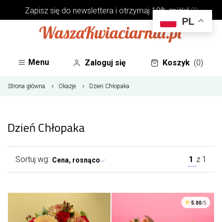
Zapisz się do
newslettera
i otrzymaj 10% zniżki! ♡
PL
Menu
Zaloguj się
Koszyk
(0)
Strona główna
Okazje
Dzień Chłopaka
Dzień Chłopaka
Sortuj wg:
1
z
1
Cena, rosnąco
5.00
/5