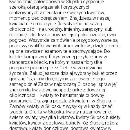
Kwiaciarnia całodobowa w Słupsku dysponuje
szeroką ofertę wiązanek florystycznych,
realizowanych z nieustannie świeżych kwiatów,
moment przed doręczeniem. Znajdziesz w naszej
kwiaciarni kompozycje florystyczne na każdą
okoliczność – na urodziny, imieniny, zaręczyny, ślub,
rocznicę, jak i też na poważniejszą okoliczność, czyli
pogrzeb. Wszystkie zamówienia przygotowywane są
przez wykwalifikowanych pracowników , dzięki czemu
są one zawsze niesamowite a zachwycające. Do
każdej kompozycji florystycznej przyłączamy w
standardzie bilecik, na którym nasza florystka
przepisze podane przez Ciebie w zamówieniu
życzenia. Zakup jeszcze dzisiaj wybrany bukiet przez
godziną 15, a my doręczymy zamówienie tego
samego dnia! Zadziw najdroższą Ci osobę i spraw jej
znakomitą kwiatową niespodziankę z dowolnej
okoliczności – kwiaty to bezustannie cudowny
podarunek. Okazyjna poczta z kwiatami w Słupsku -
Zamów kwiaty w Słupsku z wysyłką w każdy dzień
tygodnia. Oferta w Słupsku: kwiaty na zamówienie,
świeże kwiaty, wysyłka kwiatów, kwiaty Słupsk, bukiety
kwiatów, kwiaty z dostawą, bukiety róż Słupsk, róże z
dostawą, kwiaty doniczkowe, dostawa kwiatów w