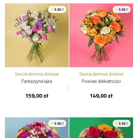
5.00
/5
5.00
/5
Zawsze darmowa dostawa!
Zawsze darmowa dostawa!
Fantazyjna łąka
Powiew delikatności
159,00 zł
149,00 zł
5.00
/5
5.00
/5