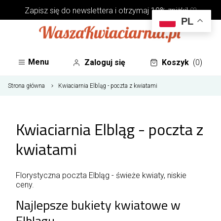
Zapisz się do
newslettera
i otrzymaj 10% zniżki! ♡
PL
Menu
Zaloguj się
Koszyk
(0)
Strona główna
Kwiaciarnia Elbląg - poczta z kwiatami
Kwiaciarnia Elbląg - poczta z
kwiatami
Florystyczna poczta Elbląg - świeże kwiaty, niskie
ceny.
Najlepsze bukiety kwiatowe w
Elblągu