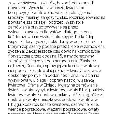
zawsze świeżych kwiatów, bezpośrednio przed
dowozem. Wyszukasz w naszej kwiaciarni
kompozycje kwiatowe na wszelką okazję – na
urodziny, imieniny, zaręczyny, ślub, rocznicę, również na
poważniejszą okazję - pogrzeb. Wszystkie
zamówienia przygotowywane są przez
wykwalifikowanych florystów , dlatego są one
każdorazowo niezwykłe i atrakcyjne. Do każdej
wiązanki florystycznej dokładamy w cenie bilecik, na
którym zapiszemy podane przez Ciebie w zamówieniu
życzenia. Zakup jeszcze dziś dowolną kompozycję
florystyczną przez godziną 15, a my doręczymy
zamówienie jeszcze tego samego dnia! Zaskocz
najbliższą Ci osobę i spraw jej znakomitą kwiatową
niespodziankę z dowolnej okazji – kwiaty to zawsze
doskonały pomysł na podarunek. Tania kwiaciarnia
wysyłkowa w Elblągu - popraw nastrój wiązanką
kwiatową. Oferta w Elblągu: kwiaty na zamówienie,
świeże kwiaty, wysyłka kwiatów, kwiaty Elbląg, bukiety
kwiatów, kwiaty z dostawą, bukiety róż Elbląg, róże z
dostawą, kwiaty doniczkowe, dostawa kwiatów w
Elblągu, kosz róż, kosze kwiatowe, czerwone róże,
wieńce pogrzebowe, wiązanki pogrzebowe, kwiaty