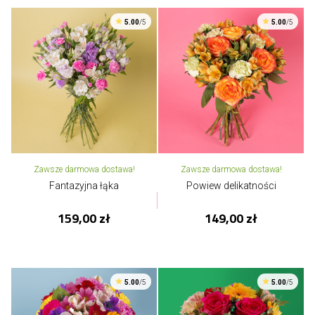
5.00
/5
5.00
/5
Zawsze darmowa dostawa!
Zawsze darmowa dostawa!
Fantazyjna łąka
Powiew delikatności
159,00 zł
149,00 zł
5.00
/5
5.00
/5