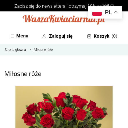
Zapisz się do
newslettera
i otrzymaj 10% zniżki! ♡
PL
Menu
Zaloguj się
Koszyk
(0)
Strona główna
Miłosne róże
Miłosne róże