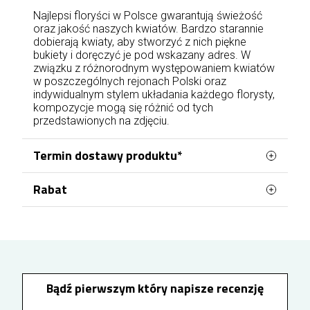
Najlepsi floryści w Polsce gwarantują świeżość
oraz jakość naszych kwiatów. Bardzo starannie
dobierają kwiaty, aby stworzyć z nich piękne
bukiety i doręczyć je pod wskazany adres. W
związku z różnorodnym występowaniem kwiatów
w poszczególnych rejonach Polski oraz
indywidualnym stylem układania każdego florysty,
kompozycje mogą się różnić od tych
przedstawionych na zdjęciu.
Termin dostawy produktu*
Rabat
Zamówienie, które zostanie złożone do godz 17
od
poniedziałku do piątku
lub do godz 15
w
sobotę
, możemy doręczyć jeszcze tego samego
Zarejestruj się w naszym sklepie i uzyskaj rabat w
dnia,
najszybciej w 2 godziny
. Prosimy pamiętać,
wysokości
nawet 10%
.
że do tej godziny musimy również otrzymać
płatność lub dowód wpłaty. Zamówienie, które
Aby uzyskać rabat zaloguj się na swoje konto w
zostanie złożone i opłacone po tym czasie,
naszej kwiaciarni przed złożeniem zamówienia.
możemy doręczyć najszybciej w kolejnym dniu.
Bądź pierwszym który napisze recenzję
Za każde 100 zł wydane na kwiaty i dodatki
otrzymasz 1% rabatu na kolejne zamówienie aż
Zamówienie, która ma zostać zrealizowane
w