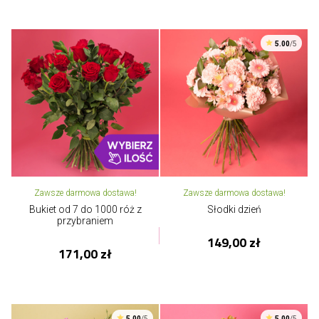
5.00
/5
Zawsze darmowa dostawa!
Zawsze darmowa dostawa!
Bukiet od 7 do 1000 róż z
Słodki dzień
przybraniem
149,00 zł
171,00 zł
5.00
/5
5.00
/5