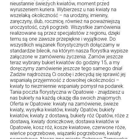
nieustannie świeżych kwiatów, moment przed
wyruszeniem kuriera. Wybierzesz u nas kwiaty na
wszelaką okoliczność – na urodziny, imieniny,
zaręczyny, ślub, rocznicę, również na poważniejszą
uroczystość, czyli pogrzeb. Wszystkie zamówienia
realizowane są przez specjalistów z regionu, dzięki
temu są one zawsze przepiękne i wyjątkowe. Do
wszystkich wiązanek florystycznych dołączamy w
standardzie bilecik, na którym nasza florystka wypisze
załączone w zamówieniu życzenia. Zamów jeszcze
teraz wybrany bukiet kwiatów do godziny 15, a my
doręczymy zamówienie jeszcze tego samego dnia!
Zadziw najdroższą Ci osobę i zdecyduj się sprawić jej
wspaniałą przyjemność z dowolnej okoliczności –
kwiaty to niezmiennie wspaniały pomysł na podarek.
Tania poczta florystyczna w Opatowie - znajdziesz u
nas bukiety na każdą okazję dla swoich znajomych.
Oferta w Opatowie: kwiaty na zamówienie, świeże
kwiaty, wysyłka kwiatów, kwiaty Opatów, bukiety
kwiatów, kwiaty z dostawą, bukiety róż Opatów, róże z
dostawą, kwiaty doniczkowe, dostawa kwiatów w
Opatowie, kosz róż, kosze kwiatowe, czerwone róże,
wieńce pogrzebowe, wiązanki pogrzebowe, kwiaty