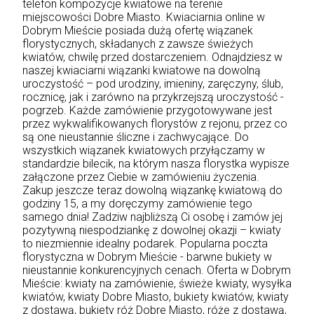
telefon kompozycje kwiatowe na terenie
miejscowości Dobre Miasto. Kwiaciarnia online w
Dobrym Mieście posiada dużą ofertę wiązanek
florystycznych, składanych z zawsze świeżych
kwiatów, chwilę przed dostarczeniem. Odnajdziesz w
naszej kwiaciarni wiązanki kwiatowe na dowolną
uroczystość – pod urodziny, imieniny, zaręczyny, ślub,
rocznicę, jak i zarówno na przykrzejszą uroczystość -
pogrzeb. Każde zamówienie przygotowywane jest
przez wykwalifikowanych florystów z rejonu, przez co
są one nieustannie śliczne i zachwycające. Do
wszystkich wiązanek kwiatowych przyłączamy w
standardzie bilecik, na którym nasza florystka wypisze
załączone przez Ciebie w zamówieniu życzenia.
Zakup jeszcze teraz dowolną wiązankę kwiatową do
godziny 15, a my doręczymy zamówienie tego
samego dnia! Zadziw najbliższą Ci osobę i zamów jej
pozytywną niespodziankę z dowolnej okazji – kwiaty
to niezmiennie idealny podarek. Popularna poczta
florystyczna w Dobrym Mieście - barwne bukiety w
nieustannie konkurencyjnych cenach. Oferta w Dobrym
Mieście: kwiaty na zamówienie, świeże kwiaty, wysyłka
kwiatów, kwiaty Dobre Miasto, bukiety kwiatów, kwiaty
z dostawą, bukiety róż Dobre Miasto, róże z dostawą,