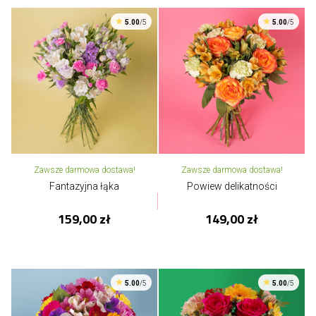
5.00
/5
5.00
/5
Zawsze darmowa dostawa!
Zawsze darmowa dostawa!
Fantazyjna łąka
Powiew delikatności
159,00 zł
149,00 zł
5.00
/5
5.00
/5