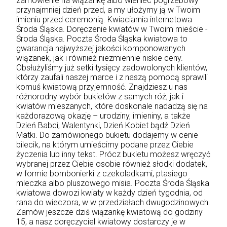
zamówienie na wiązankę albo wieniec pogrzebowy
przynajmniej dzień przed, a my ułożymy ją w Twoim
imieniu przed ceremonią. Kwiaciarnia internetowa
Środa Śląska. Doręczenie kwiatów w Twoim mieście -
Środa Śląska. Poczta Środa Śląska kwiatowa to
gwarancja najwyższej jakości komponowanych
wiązanek, jak i również niezmiennie niskie ceny.
Obsłużyliśmy już setki tysięcy zadowolonych klientów,
którzy zaufali naszej marce i z naszą pomocą sprawili
komuś kwiatową przyjemność. Znajdziesz u nas
różnorodny wybór bukietów z samych róż, jak i
kwiatów mieszanych, które doskonale nadadzą się na
każdorazową okazję – urodziny, imieniny, a także
Dzień Babci, Walentynki, Dzień Kobiet bądź Dzień
Matki. Do zamówionego bukietu dodajemy w cenie
bilecik, na którym umieścimy podane przez Ciebie
życzenia lub inny tekst. Prócz bukietu możesz wręczyć
wybranej przez Ciebie osobie również słodki dodatek,
w formie bombonierki z czekoladkami, ptasiego
mleczka albo pluszowego misia. Poczta Środa Śląska
kwiatowa dowozi kwiaty w każdy dzień tygodnia, od
rana do wieczora, w w przedziałach dwugodzinowych.
Zamów jeszcze dziś wiązankę kwiatową do godziny
15, a nasz doręczyciel kwiatowy dostarczy je w