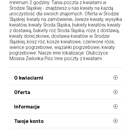
minimum 2 godziny. Tania poczta z kwiatami w
Środzie Śląskiej - znajdziesz u nas kwiaty na każdą
uroczystość dla swoich znajomych. Oferta w Środzie
Śląskiej: kwiaty na zamówienie, świeże kwiaty, wysyłka
kwiatów, kwiaty Środa Śląska, bukiety kwiatów, kwiaty
z dostawą, bukiety róż Środa Śląska, róże z dostawą,
kwiaty doniczkowe, dostawa kwiatów w Środzie
Śląskiej, kosz róż, kosze kwiatowe, czerwone róże,
wieńce pogrzebowe, wiązanki pogrzebowe, kwiaty
pogrzebowe. Nasze inne lokalizacje:
Głubczyce
Mosina
Zielonka
Pisz
Inne poczty z kwiatami
O kwiaciarni
Oferta
WaszaKwiaciarnia stworzona jest z myślą o
Tobie!
Najczęściej kupowane
Informacje
Posiadamy ponad 20 lat doświadczenia i
Mapa strony
każdego dnia doręczamy kwiaty na terenie całej
Terminy doręczenia
Twoje konto
Polski. Róże, bukiety, kosze kwiatów, kwiaty
doniczkowe, kwiaty na pogrzeb – wszystko to
Regulamin
znajdziesz w naszej kwiaciarni wysyłkowej. Każda