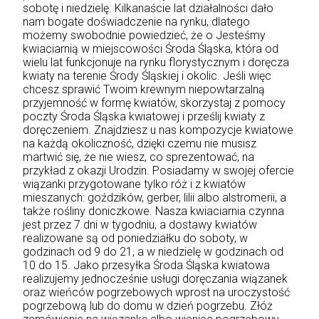
sobotę i niedzielę. Kilkanaście lat działalności dało
nam bogate doświadczenie na rynku, dlatego
możemy swobodnie powiedzieć, że o Jesteśmy
kwiaciarnią w miejscowości Środa Śląska, która od
wielu lat funkcjonuje na rynku florystycznym i doręcza
kwiaty na terenie Środy Śląskiej i okolic. Jeśli więc
chcesz sprawić Twoim krewnym niepowtarzalną
przyjemność w formę kwiatów, skorzystaj z pomocy
poczty Środa Śląska kwiatowej i prześlij kwiaty z
doręczeniem. Znajdziesz u nas kompozycje kwiatowe
na każdą okoliczność, dzięki czemu nie musisz
martwić się, że nie wiesz, co sprezentować, na
przykład z okazji Urodzin. Posiadamy w swojej ofercie
wiązanki przygotowane tylko róż i z kwiatów
mieszanych: goździków, gerber, lilii albo alstromerii, a
także rośliny doniczkowe. Nasza kwiaciarnia czynna
jest przez 7 dni w tygodniu, a dostawy kwiatów
realizowane są od poniedziałku do soboty, w
godzinach od 9 do 21, a w niedzielę w godzinach od
10 do 15. Jako przesyłka Środa Śląska kwiatowa
realizujemy jednocześnie usługi doręczania wiązanek
oraz wieńców pogrzebowych wprost na uroczystość
pogrzebową lub do domu w dzień pogrzebu. Złóż