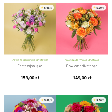
5.00
/5
5.00
/5
Zawsze darmowa dostawa!
Zawsze darmowa dostawa!
Fantazyjna łąka
Powiew delikatności
159,00 zł
149,00 zł
5.00
/5
5.00
/5