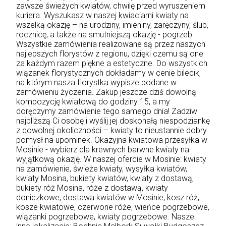
zawsze świeżych kwiatów, chwilę przed wyruszeniem
kuriera. Wyszukasz w naszej kwiaciarni kwiaty na
wszelką okazję – na urodziny, imieniny, zaręczyny, ślub,
rocznicę, a także na smutniejszą okazję - pogrzeb.
Wszystkie zamówienia realizowane są przez naszych
najlepszych florystów z regionu, dzięki czemu są one
za każdym razem piękne a estetyczne. Do wszystkich
wiązanek florystycznych dokładamy w cenie bilecik,
na którym nasza florystka wypisze podane w
zamówieniu życzenia. Zakup jeszcze dziś dowolną
kompozycję kwiatową do godziny 15, a my
doręczymy zamówienie tego samego dnia! Zadziw
najbliższą Ci osobę i wyślij jej doskonałą niespodziankę
z dowolnej okoliczności – kwiaty to nieustannie dobry
pomysł na upominek. Okazyjna kwiatowa przesyłka w
Mosinie - wybierz dla krewnych barwne kwiaty na
wyjątkową okazję. W naszej ofercie w Mosinie: kwiaty
na zamówienie, świeże kwiaty, wysyłka kwiatów,
kwiaty Mosina, bukiety kwiatów, kwiaty z dostawą,
bukiety róż Mosina, róże z dostawą, kwiaty
doniczkowe, dostawa kwiatów w Mosinie, kosz róż,
kosze kwiatowe, czerwone róże, wieńce pogrzebowe,
wiązanki pogrzebowe, kwiaty pogrzebowe. Nasze