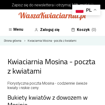
Zapisz się do
newslettera
i otrzymaj 10% zniżki! ♡
PL
Menu
Zaloguj się
Koszyk
(0)
Strona główna
Kwiaciarnia Mosina - poczta z kwiatami
Kwiaciarnia Mosina - poczta
z kwiatami
Florystyczna poczta Mosina - codziennie świeże
kwiaty i niskie ceny.
Bukiety kwiatów z dowozem w
Mosinie