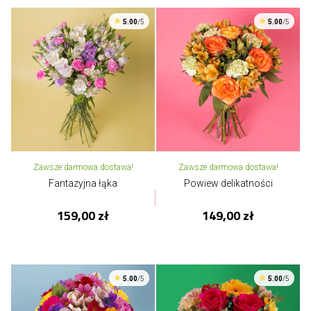
5.00
/5
5.00
/5
Zawsze darmowa dostawa!
Zawsze darmowa dostawa!
Fantazyjna łąka
Powiew delikatności
159,00 zł
149,00 zł
5.00
/5
5.00
/5