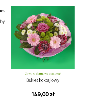
00
/5
oby
Zawsze darmowa dostawa!
Bukiet koktajlowy
149,00 zł