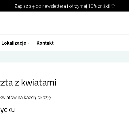
Zapisz się do
newslettera
i otrzymaj 10% zniżki! ♡
Lokalizacje
Kontakt
czta z kwiatami
 kwiatów na każdą okazję.
zycku