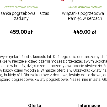
Zawsze darmowa dostawa!
Zawsze darmowa dostawa!
zanka pogrzebowa – Czas
Wiązanka pogrzebowa 
zadumy
Pamięć w sercach
459,00 zł
449,00 zł
wym rynku już od kilkunastu lat. Każdego dnia dostarczamy dl
, także w niedzielę, dzięki czemu możesz przekazać swym ukoc
dczenie w branży, dzięki czemu możemy swobodnie stwierdzić, ż
w każdy dzień tygodnia. W naszej ofercie w Obrzycku: kwiaty n
wą, bukiety róż Obrzycko, róże z dostawą, kwiaty doniczkowe, 
ązanki pogrzebowe, kwiaty pogrzebowe. Nasze inne miasta:
Gł
Oferta
Informacje