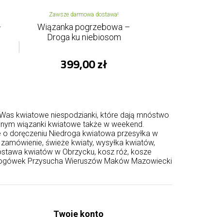
Zawsze darmowa dostawa!
–
Wiązanka pogrzebowa –
Droga ku niebiosom
399,00 zł
a Was kwiatowe niespodzianki, które dają mnóstwo
hanym wiązanki kwiatowe także w weekend.
e o doręczeniu Niedroga kwiatowa przesyłka w
a zamówienie, świeże kwiaty, wysyłka kwiatów,
dostawa kwiatów w Obrzycku, kosz róż, kosze
ogówek
Przysucha
Wieruszów
Maków Mazowiecki
Twoje konto