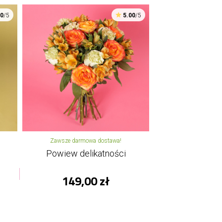
00
/5
5.00
/5
Zawsze darmowa dostawa!
Powiew delikatności
149,00 zł