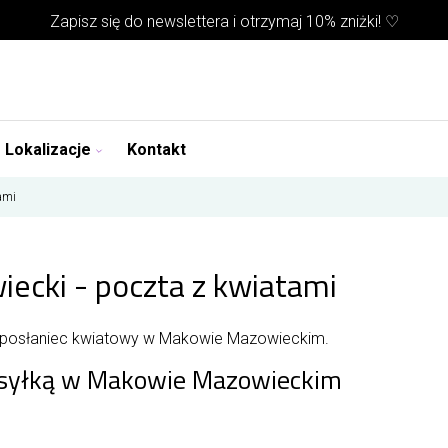
Zapisz się do
newslettera
i otrzymaj 10% zniżki! ♡
Lokalizacje
Kontakt
ami
ecki - poczta z kwiatami
j posłaniec kwiatowy w Makowie Mazowieckim.
wysyłką w Makowie Mazowieckim