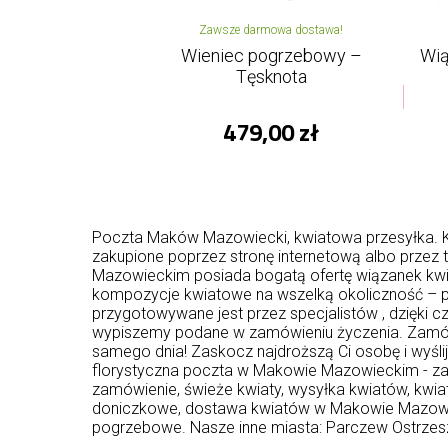
Zawsze darmowa dostawa!
Wieniec pogrzebowy –
Wią
Tęsknota
479,00 zł
Poczta Maków Mazowiecki, kwiatowa przesyłka. 
zakupione poprzez stronę internetową albo prze
Mazowieckim posiada bogatą ofertę wiązanek kwia
kompozycje kwiatowe na wszelką okoliczność – pod 
przygotowywane jest przez specjalistów , dzięki c
wypiszemy podane w zamówieniu życzenia. Zamów 
samego dnia! Zaskocz najdroższą Ci osobę i wyślij
florystyczna poczta w Makowie Mazowieckim - zak
zamówienie, świeże kwiaty, wysyłka kwiatów, kwia
doniczkowe, dostawa kwiatów w Makowie Mazowie
pogrzebowe. Nasze inne miasta:
Parczew
Ostrze