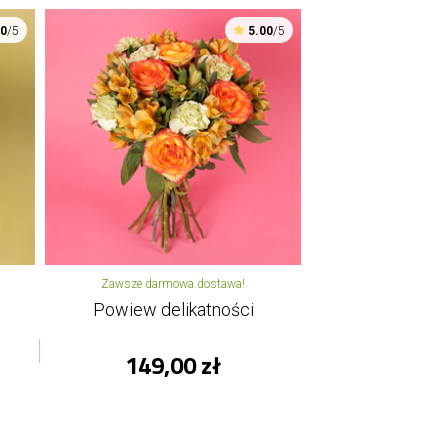
00
/5
5.00
/5
Zawsze darmowa dostawa!
Powiew delikatności
149,00 zł