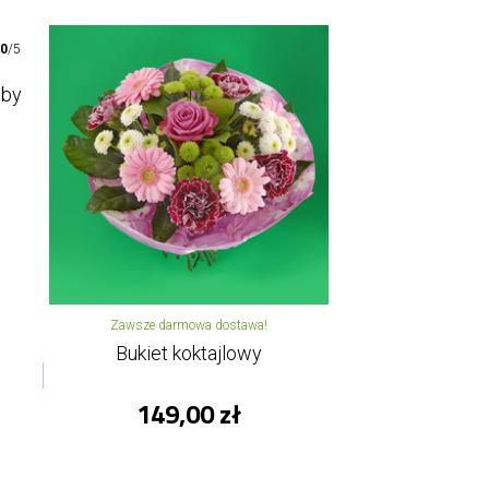
00
/5
oby
Zawsze darmowa dostawa!
Bukiet koktajlowy
149,00 zł