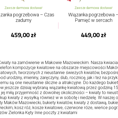
Zawsze darmowa dostawa!
Zawsze darmowa dostawa!
zanka pogrzebowa – Czas
Wiązanka pogrzebowa 
zadumy
Pamięć w sercach
459,00 zł
449,00 zł
Kwiaty na zamówienie w Makowie Mazowieckim. Nasza kwiaci
z telefon kompozycje kwiatowe na obszarze miejscowości Makó
towych, tworzonych z nieustannie świeżych kwiatów, bezpośre
urodziny, imieniny, zaręczyny, ślub, rocznicę, jak i też na pr
zemu są one nieustannie śliczne a atrakcyjne. Do każdego bukie
jeszcze dzisiaj wybraną wiązankę kwiatową przez godziną 15
 jej miłą przyjemność z dowolnej okoliczności – kwiaty to nieu
up kwiaty z wysyłką również w w sobotę i niedzielę. W naszej
ty Maków Mazowiecki, bukiety kwiatów, kwiaty z dostawą, buki
ckim, kosz róż, kosze kwiatowe, czerwone róże, wieńce pogr
szów
Zielonka
Kęty
Inne poczty z kwiatami