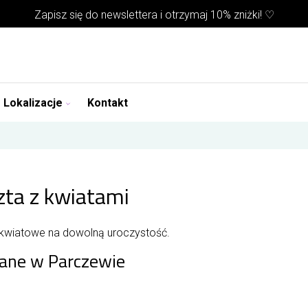
Zapisz się do
newslettera
i otrzymaj 10% zniżki! ♡
Lokalizacje
Kontakt
zta z kwiatami
 kwiatowe na dowolną uroczystość.
zane w Parczewie