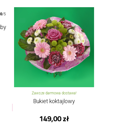
00
/5
oby
Zawsze darmowa dostawa!
Bukiet koktajlowy
149,00 zł