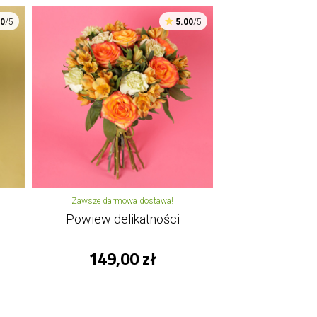
00
/5
5.00
/5
Zawsze darmowa dostawa!
Powiew delikatności
149,00 zł