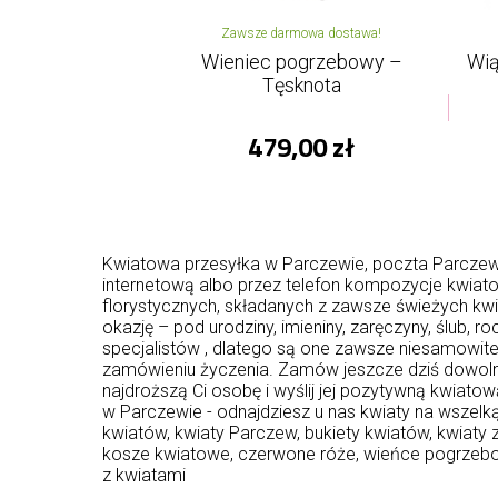
Zawsze darmowa dostawa!
Wieniec pogrzebowy –
Wią
Tęsknota
479,00 zł
Kwiatowa przesyłka w Parczewie, poczta Parczew
internetową albo przez telefon kompozycje kwia
florystycznych, składanych z zawsze świeżych kwi
okazję – pod urodziny, imieniny, zaręczyny, ślub,
specjalistów , dlatego są one zawsze niesamowit
zamówieniu życzenia. Zamów jeszcze dziś dowoln
najdroższą Ci osobę i wyślij jej pozytywną kwiat
w Parczewie - odnajdziesz u nas kwiaty na wszelk
kwiatów, kwiaty Parczew, bukiety kwiatów, kwiaty
kosze kwiatowe, czerwone róże, wieńce pogrzebo
z kwiatami