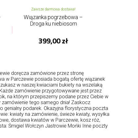
Zawsze darmowa dostawa!
–
Wiązanka pogrzebowa –
Droga ku niebiosom
399,00 zł
zewie doręcza zamówione przez stronę
wa w Parczewie posiada bogatą ofertę wiązanek
zukasz w naszej kwiaciarni bukiety na wszelaką
zeb. Każde zamówienie przygotowywane jest przez
cik, na którym przepiszemy podane przez Ciebie w
y zamówienie tego samego dnia! Zaskocz
wo genialny podarek. Okazyjna florystyczna poczta
wie: kwiaty na zamówienie, świeże kwiaty, wysyłka
zkowe, dostawa kwiatów w Parczewie, kosz róż,
sta:
Śmigiel
Wołczyn
Jastrowie
Mońki
Inne poczty