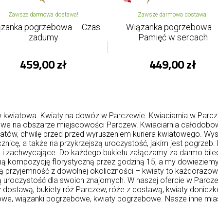
Zawsze darmowa dostawa!
Zawsze darmowa dostawa!
zanka pogrzebowa – Czas
Wiązanka pogrzebowa 
zadumy
Pamięć w sercach
459,00 zł
449,00 zł
 kwiatowa. Kwiaty na dowóz w Parczewie. Kwiaciarnia w Parc
towe na obszarze miejscowości Parczew. Kwiaciarnia całodobo
atów, chwilę przed przed wyruszeniem kuriera kwiatowego. Wys
 rocznicę, a także na przykrzejszą uroczystość, jakim jest pogr
e i zachwycające. Do każdego bukietu załączamy za darmo bile
ą kompozycję florystyczną przez godziną 15, a my dowieziem
ową przyjemność z dowolnej okoliczności – kwiaty to każdorazo
ą uroczystość dla swoich znajomych. W naszej ofercie w Parcze
 z dostawą, bukiety róż Parczew, róże z dostawą, kwiaty donic
we, wiązanki pogrzebowe, kwiaty pogrzebowe. Nasze inne mia