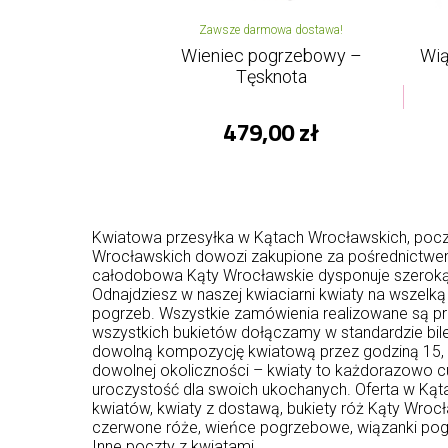
Zawsze darmowa dostawa!
Wieniec pogrzebowy –
Wią
Tęsknota
479,00 zł
Kwiatowa przesyłka w Kątach Wrocławskich, pocz
Wrocławskich dowozi zakupione za pośrednictwem 
całodobowa Kąty Wrocławskie dysponuje szeroką 
Odnajdziesz w naszej kwiaciarni kwiaty na wszelką 
pogrzeb. Wszystkie zamówienia realizowane są prz
wszystkich bukietów dołączamy w standardzie bile
dowolną kompozycję kwiatową przez godziną 15, a
dowolnej okoliczności – kwiaty to każdorazowo c
uroczystość dla swoich ukochanych. Oferta w Kąta
kwiatów, kwiaty z dostawą, bukiety róż Kąty Wro
czerwone róże, wieńce pogrzebowe, wiązanki pog
Inne poczty z kwiatami