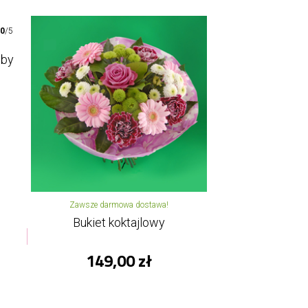
00
/5
oby
Zawsze darmowa dostawa!
Bukiet koktajlowy
149,00 zł