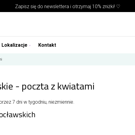
Zapisz się do
newslettera
i otrzymaj 10% zniżki! ♡
Lokalizacje
Kontakt
mi
kie - poczta z kwiatami
rzez 7 dni w tygodniu, niezmiennie.
ocławskich