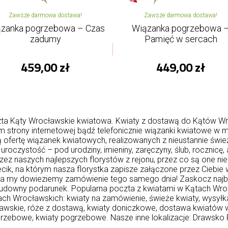
Zawsze darmowa dostawa!
Zawsze darmowa dostawa!
zanka pogrzebowa – Czas
Wiązanka pogrzebowa 
zadumy
Pamięć w sercach
459,00 zł
449,00 zł
ta Kąty Wrocławskie kwiatowa. Kwiaty z dostawą do Kątów Wr
strony internetowej bądź telefonicznie wiązanki kwiatowe w m
ofertę wiązanek kwiatowych, realizowanych z nieustannie świ
uroczystość – pod urodziny, imieniny, zaręczyny, ślub, rocznicę,
ez naszych najlepszych florystów z rejonu, przez co są one nie
cik, na którym nasza florystka zapisze załączone przez Ciebie 
 my dowieziemy zamówienie tego samego dnia! Zaskocz najbliżs
udowny podarunek. Popularna poczta z kwiatami w Kątach Wroc
ch Wrocławskich: kwiaty na zamówienie, świeże kwiaty, wysyłka
cławskie, róże z dostawą, kwiaty doniczkowe, dostawa kwiatów 
rzebowe, kwiaty pogrzebowe. Nasze inne lokalizacje:
Drawsko 