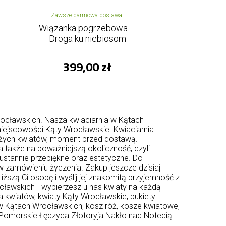
Zawsze darmowa dostawa!
–
Wiązanka pogrzebowa –
Droga ku niebiosom
399,00 zł
ocławskich. Nasza kwiaciarnia w Kątach
iejscowości Kąty Wrocławskie. Kwiaciarnia
eżych kwiatów, moment przed dostawą.
 a także na poważniejszą okoliczność, czyli
ustannie przepiękne oraz estetyczne. Do
w zamówieniu życzenia. Zakup jeszcze dzisiaj
zą Ci osobę i wyślij jej znakomitą przyjemność z
ławskich - wybierzesz u nas kwiaty na każdą
 kwiatów, kwiaty Kąty Wrocławskie, bukiety
w Kątach Wrocławskich, kosz róż, kosze kwiatowe,
Pomorskie
Łęczyca
Złotoryja
Nakło nad Notecią