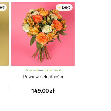
00
/5
5.00
/5
Zawsze darmowa dostawa!
Powiew delikatności
149,00 zł