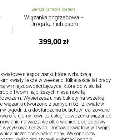
Zawsze darmowa dostawa!
–
Wiązanka pogrzebowa –
Droga ku niebiosom
399,00 zł
 kwiatowe niespodzianki, które wzbudzają
kim kwiaty także w weekend. Kilkanaście lat pracy
ą w miejscowości Łęczyca, która od wielu lat
 zrobić Twoim najbliższych niesamowitą
 dowozem. Wybierzesz u nas bukiety na wszelką
ie wiązanki utworzone z samych róż i z kwiatów
dni w tygodniu, a dostarczenia bukietów realizowane
atowa oferujemy również usługi dowożenia wiązanek
mówienie na wiązankę albo wieniec pogrzebowy
ia wysyłkowa Łęczyca. Dostawa kwiatów w Twojej
wnież niezmiennie niskie ceny. Wykonaliśmy
naszej kwiaciarni sprawili wybranej osobie