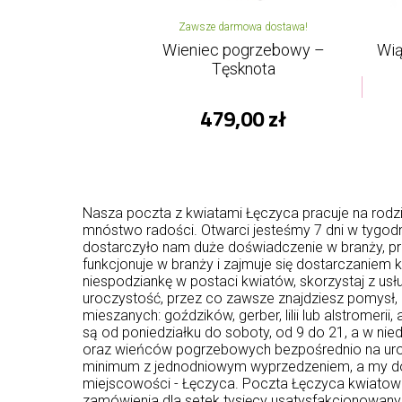
Zawsze darmowa dostawa!
Wieniec pogrzebowy –
Wią
Tęsknota
479,00 zł
Nasza poczta z kwiatami Łęczyca pracuje na rodz
mnóstwo radości. Otwarci jesteśmy 7 dni w tygodn
dostarczyło nam duże doświadczenie w branży, pr
funkcjonuje w branży i zajmuje się dostarczaniem 
niespodziankę w postaci kwiatów, skorzystaj z u
uroczystość, przez co zawsze znajdziesz pomysł, 
mieszanych: goździków, gerber, lilii lub alstromeri
są od poniedziałku do soboty, od 9 do 21, a w ni
oraz wieńców pogrzebowych bezpośrednio na uro
minimum z jednodniowym wyprzedzeniem, a my dos
miejscowości - Łęczyca. Poczta Łęczyca kwiatowa 
zamówienia dla setek tysięcy usatysfakcjonowanych