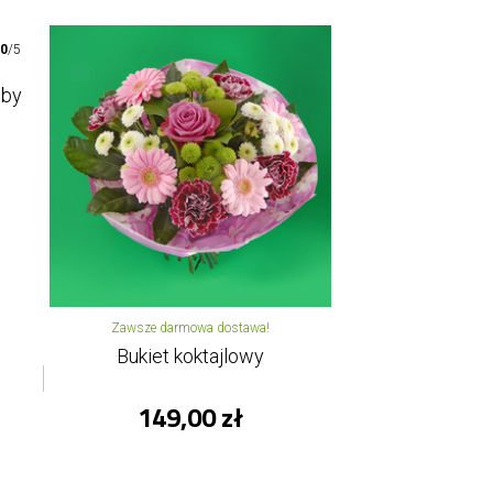
00
/5
oby
Zawsze darmowa dostawa!
Bukiet koktajlowy
149,00 zł