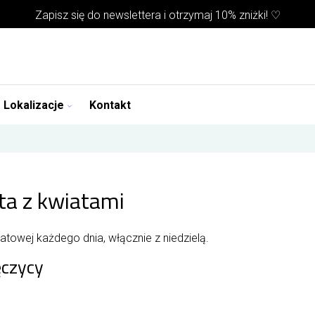
Zapisz się do
newslettera
i otrzymaj 10% zniżki! ♡
Lokalizacje
Kontakt
ta z kwiatami
towej każdego dnia, włącznie z niedzielą.
ęczycy