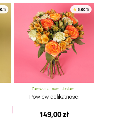
00
/5
5.00
/5
Zawsze darmowa dostawa!
Powiew delikatności
149,00 zł