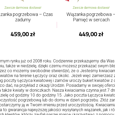
Zawsze darmowa dostawa!
Zawsze darmowa dostawa!
zanka pogrzebowa – Czas
Wiązanka pogrzebowa 
zadumy
Pamięć w sercach
459,00 zł
449,00 zł
imym rynku już od 2008 roku. Codziennie przekazujemy dla Was
iu, także w niedzielę, dzięki czemu możesz przekazać swym blis
zez co możemy swobodnie stwierdzić, że o Jesteśmy kwiaciarni
kwiatów na terenie Łęczycy oraz okolic. Jeżeli więc zamierzasz
sług poczty Łęczyca kwiatowej i zamów uroczy bukiet kwiatów z
co dać, na przykład z okazji Urodzin. Posiadamy w swojej oferc
i, a także kwiaty w doniczkach. Nasza kwiaciarnia czynna jest 7 
edzielę od godziny 10 do godziny 15. Jako poczta Łęczyca kwi
czystość pogrzebową lub do domu w dzień pogrzebu. Złóż za
tarczymy ją w Twoim imieniu przed uroczystością. Kwiaciarn
to gwarancja najwyższej jakości wysyłanych wiązanek, jak i ró
 klientów, którzy zaufali naszej marce i korzystając z pomocy 