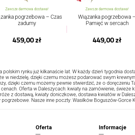
Zawsze darmowa dostawa!
Zawsze darmowa dostawa!
zanka pogrzebowa – Czas
Wiązanka pogrzebowa 
zadumy
Pamięć w sercach
459,00 zł
449,00 zł
polskim rynku już kilkanaście lat. W każdy dzień tygodnia dost
kże w niedzielę, dzięki czemu możesz podarować swym krewnym 
ży, dzięki czemu możemy pewnie stwierdzić, że o doręczeniu T
enach. Oferta w Daleszycach: kwiaty na zamówienie, świeże kw
, róże z dostawą, kwiaty doniczkowe, dostawa kwiatów w Dales
y pogrzebowe. Nasze inne poczty:
Wasilków
Boguszów-Gorce
K
Oferta
Informacje