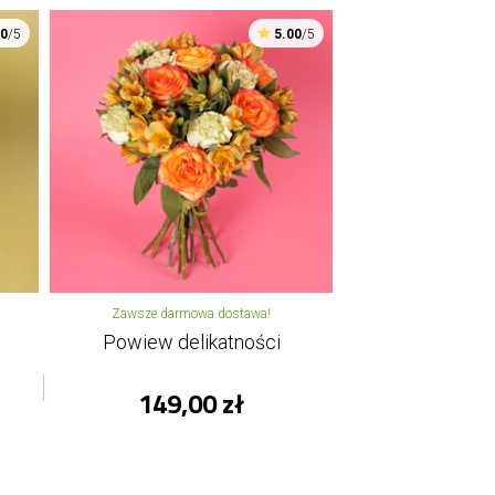
00
/5
5.00
/5
Zawsze darmowa dostawa!
Powiew delikatności
149,00 zł