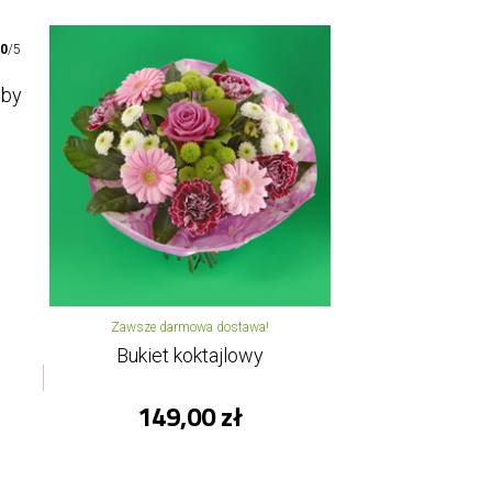
00
/5
oby
Zawsze darmowa dostawa!
Bukiet koktajlowy
149,00 zł