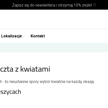
Zapisz się do
newslettera
i otrzymaj 10% zniżki! ♡
Lokalizacje
Kontakt
oczta z kwiatami
 - to nieustannie spory wybór kwiatów na każdą okazję.
eszycach