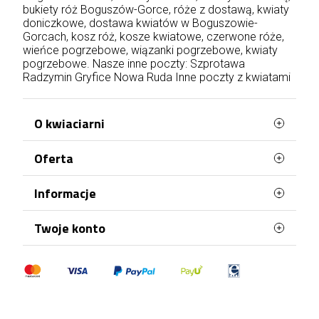
bukiety róż Boguszów-Gorce, róże z dostawą, kwiaty
doniczkowe, dostawa kwiatów w Boguszowie-
Gorcach, kosz róż, kosze kwiatowe, czerwone róże,
wieńce pogrzebowe, wiązanki pogrzebowe, kwiaty
pogrzebowe. Nasze inne poczty:
Szprotawa
Radzymin
Gryfice
Nowa Ruda
Inne poczty z kwiatami
O kwiaciarni
Oferta
WaszaKwiaciarnia stworzona jest z myślą o
Tobie!
Najczęściej kupowane
Informacje
Posiadamy ponad 20 lat doświadczenia i
Mapa strony
każdego dnia doręczamy kwiaty na terenie całej
Terminy doręczenia
Twoje konto
Polski. Róże, bukiety, kosze kwiatów, kwiaty
doniczkowe, kwiaty na pogrzeb – wszystko to
Regulamin
znajdziesz w naszej kwiaciarni wysyłkowej. Każda
Dane osobowe
Polityka Prywatności
okazja jest odpowiednia, by wręczyć komuś
Zamówienia
kwiaty. Zamów je już dzisiaj i zaskocz bliskich!
Polityka plików "cookies"
Najlepsi floryści, zawsze świeże kwiaty, a także
Moje pokwitowania - korekty płatności
ekspresowa dostawa za 0 zł – to właśnie nas