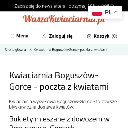
Zapisz się do
newslettera
i otrzymaj 10% zniżki! ♡
PL
Menu
Zaloguj się
Koszyk
(0)
Strona główna
Kwiaciarnia Boguszów-Gorce - poczta z kwiatami
Kwiaciarnia Boguszów-
Gorce - poczta z kwiatami
Kwiaciarnia wysyłkowa Boguszów-Gorce - to zawsze
błyskawiczna dostawa kwiatów.
Bukiety mieszane z dowozem w
Boguszowie-Gorcach