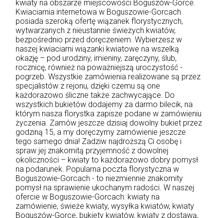
kwiaty na obszarze miejscowości Boguszów-Gorce.
Kwiaciarnia internetowa w Boguszowie-Gorcach
posiada szeroką ofertę wiązanek florystycznych,
wytwarzanych z nieustannie świeżych kwiatów,
bezpośrednio przed doręczeniem. Wybierzesz w
naszej kwiaciarni wiązanki kwiatowe na wszelką
okazję – pod urodziny, imieniny, zaręczyny, ślub,
rocznicę, również na poważniejszą uroczystość -
pogrzeb. Wszystkie zamówienia realizowane są przez
specjalistów z rejonu, dzięki czemu są one
każdorazowo śliczne także zachwycające. Do
wszystkich bukietów dodajemy za darmo bilecik, na
którym nasza florystka zapisze podane w zamówieniu
życzenia. Zamów jeszcze dzisiaj dowolny bukiet przez
godziną 15, a my doręczymy zamówienie jeszcze
tego samego dnia! Zadziw najdroższą Ci osobę i
spraw jej znakomitą przyjemność z dowolnej
okoliczności – kwiaty to każdorazowo dobry pomysł
na podarunek. Popularna poczta florystyczna w
Boguszowie-Gorcach - to niezmiennie znakomity
pomysł na sprawienie ukochanym radości. W naszej
ofercie w Boguszowie-Gorcach: kwiaty na
zamówienie, świeże kwiaty, wysyłka kwiatów, kwiaty
Boguszów-Gorce, bukiety kwiatów, kwiaty z dostawą,