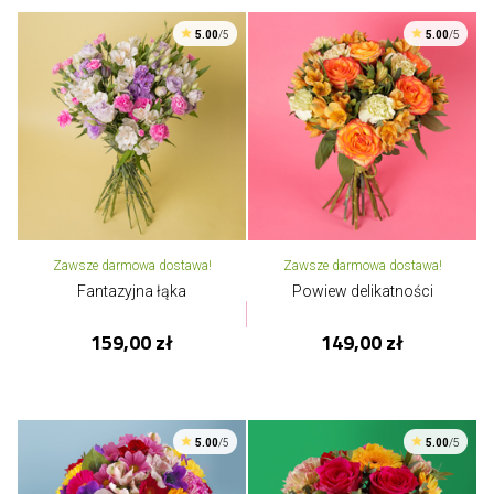
5.00
/5
5.00
/5
Zawsze darmowa dostawa!
Zawsze darmowa dostawa!
Fantazyjna łąka
Powiew delikatności
159,00 zł
149,00 zł
5.00
/5
5.00
/5