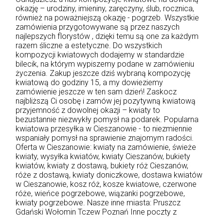
okazję – urodziny, imieniny, zaręczyny, ślub, rocznica,
również na poważniejszą okazję - pogrzeb. Wszystkie
zamówienia przygotowywane są przez naszych
najlepszych florystów , dzięki temu są one za każdym
razem śliczne a estetyczne. Do wszystkich
kompozycji kwiatowych dodajemy w standardzie
bilecik, na którym wypiszemy podane w zamówieniu
życzenia. Zakup jeszcze dziś wybraną kompozycję
kwiatową do godziny 15, a my dowieziemy
zamówienie jeszcze w ten sam dzień! Zaskocz
najbliższą Ci osobę i zamów jej pozytywną kwiatową
przyjemność z dowolnej okazji – kwiaty to
bezustannie niezwykły pomysł na podarek. Popularna
kwiatowa przesyłka w Cieszanowie - to niezmiennie
wspaniały pomysł na sprawienie znajomym radości.
Oferta w Cieszanowie: kwiaty na zamówienie, świeże
kwiaty, wysyłka kwiatów, kwiaty Cieszanów, bukiety
kwiatów, kwiaty z dostawą, bukiety róż Cieszanów,
róże z dostawą, kwiaty doniczkowe, dostawa kwiatów
w Cieszanowie, kosz róż, kosze kwiatowe, czerwone
róże, wieńce pogrzebowe, wiązanki pogrzebowe,
kwiaty pogrzebowe. Nasze inne miasta:
Pruszcz
Gdański
Wołomin
Tczew
Poznań
Inne poczty z