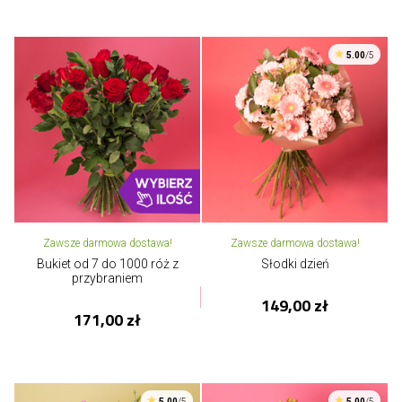
5.00
/5
Zawsze darmowa dostawa!
Zawsze darmowa dostawa!
Bukiet od 7 do 1000 róż z
Słodki dzień
przybraniem
149,00 zł
171,00 zł
5.00
/5
5.00
/5