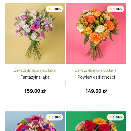
5.00
/5
5.00
/5
Zawsze darmowa dostawa!
Zawsze darmowa dostawa!
Fantazyjna łąka
Powiew delikatności
159,00 zł
149,00 zł
5.00
/5
5.00
/5