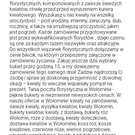
florystycznych, komponowanych z zawsze świeżych
kwiatów, chwilę przed przed wyruszeniem kuriera
kwiatowego. Wyszukasz u nas kwiaty na wszelką
uroczystość – pod urodziny, imieniny, zaręczyny, ślub,
rocznicę, a także na smutniejszą uroczystość, jakim
jest pogrzeb. Każde zamówienie przygotowywane
jest przez wykwalifikowanych florystów , dzięki czemu
są one za każdym razem niezwykłe oraz atrakcyjne.
Do wszystkich wiązanek florystycznych dołączamy w
cenie bilecik, na którym przepiszemy załączone w
zamówieniu życzenia. Zakup jeszcze dziś wybrany
bukiet przez godziną 15, a my dowieziemy
zamówienie tego samego dnia! Zadziw najdroższą Ci
osobę i spraw jej doskonałą przyjemność z dowolnej
okazji – kwiaty to wiecznie wspaniały pomysł na
prezent. Tania poczta florystyczna w Wołominie -
piękne bukiety w niezmiennie niewysokich cenach. W
naszej ofercie w Wołominie: kwiaty na zamówienie,
świeże kwiaty, wysyłka kwiatów, kwiaty Wołomin,
bukiety kwiatów, kwiaty z dostawą, bukiety róż
Wołomin, róże z dostawą, kwiaty doniczkowe,
dostawa kwiatów w Wołominie, kosz róż, kosze
kwiatowe, czerwone róże, wieńce pogrzebowe,