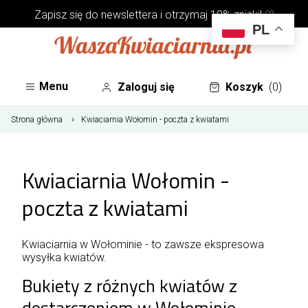
Zapisz się do
newslettera
i otrzymaj 10% zniżki! ♡
PL
Menu
Zaloguj się
Koszyk
(0)
Strona główna
Kwiaciarnia Wołomin - poczta z kwiatami
Kwiaciarnia Wołomin -
poczta z kwiatami
Kwiaciarnia w Wołominie - to zawsze ekspresowa
wysyłka kwiatów.
Bukiety z różnych kwiatów z
dostarczeniem w Wołominie