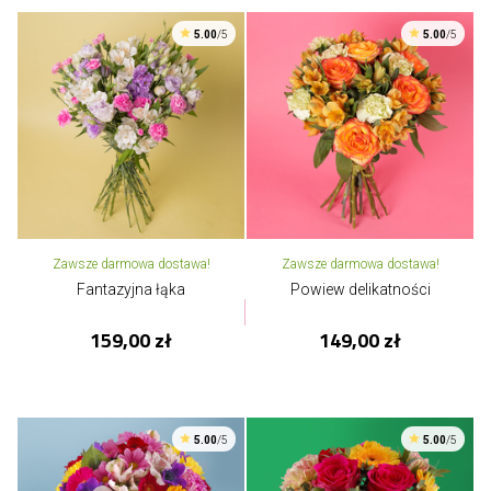
5.00
/5
5.00
/5
Zawsze darmowa dostawa!
Zawsze darmowa dostawa!
Fantazyjna łąka
Powiew delikatności
159,00 zł
149,00 zł
5.00
/5
5.00
/5