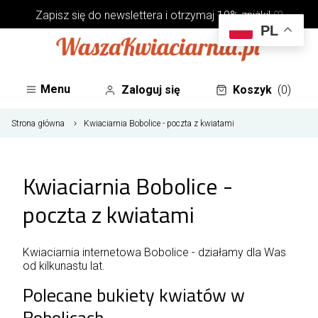
Zapisz się do
newslettera
i otrzymaj 10% zniżki! ♡
PL
Menu
Zaloguj się
Koszyk
(0)
Strona główna
Kwiaciarnia Bobolice - poczta z kwiatami
Kwiaciarnia Bobolice -
poczta z kwiatami
Kwiaciarnia internetowa Bobolice - działamy dla Was
od kilkunastu lat.
Polecane bukiety kwiatów w
Bobolicach