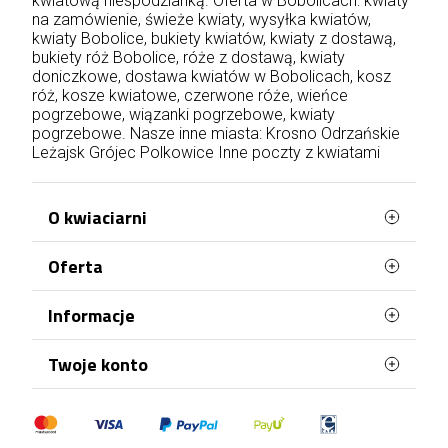
kwiatową niespodzianką. Oferta w Bobolicach: kwiaty
na zamówienie, świeże kwiaty, wysyłka kwiatów,
kwiaty Bobolice, bukiety kwiatów, kwiaty z dostawą,
bukiety róż Bobolice, róże z dostawą, kwiaty
doniczkowe, dostawa kwiatów w Bobolicach, kosz
róż, kosze kwiatowe, czerwone róże, wieńce
pogrzebowe, wiązanki pogrzebowe, kwiaty
pogrzebowe. Nasze inne miasta:
Krosno Odrzańskie
Leżajsk
Grójec
Polkowice
Inne poczty z kwiatami
O kwiaciarni
Oferta
WaszaKwiaciarnia stworzona jest z myślą o
Tobie!
Najczęściej kupowane
Informacje
Posiadamy ponad 20 lat doświadczenia i
Mapa strony
każdego dnia doręczamy kwiaty na terenie całej
Terminy doręczenia
Twoje konto
Polski. Róże, bukiety, kosze kwiatów, kwiaty
doniczkowe, kwiaty na pogrzeb – wszystko to
Regulamin
znajdziesz w naszej kwiaciarni wysyłkowej. Każda
Dane osobowe
Polityka Prywatności
okazja jest odpowiednia, by wręczyć komuś
Zamówienia
kwiaty. Zamów je już dzisiaj i zaskocz bliskich!
Polityka plików "cookies"