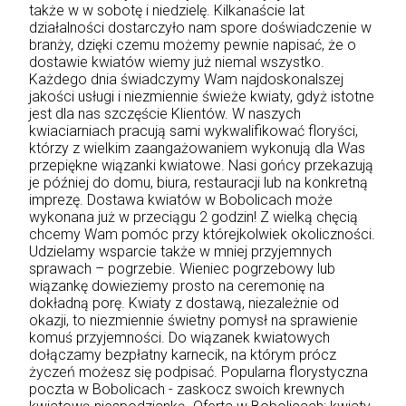
także w w sobotę i niedzielę. Kilkanaście lat
działalności dostarczyło nam spore doświadczenie w
branży, dzięki czemu możemy pewnie napisać, że o
dostawie kwiatów wiemy już niemal wszystko.
Każdego dnia świadczymy Wam najdoskonalszej
jakości usługi i niezmiennie świeże kwiaty, gdyż istotne
jest dla nas szczęście Klientów. W naszych
kwiaciarniach pracują sami wykwalifikować floryści,
którzy z wielkim zaangażowaniem wykonują dla Was
przepiękne wiązanki kwiatowe. Nasi gońcy przekazują
je później do domu, biura, restauracji lub na konkretną
imprezę. Dostawa kwiatów w Bobolicach może
wykonana już w przeciągu 2 godzin! Z wielką chęcią
chcemy Wam pomóc przy którejkolwiek okoliczności.
Udzielamy wsparcie także w mniej przyjemnych
sprawach – pogrzebie. Wieniec pogrzebowy lub
wiązankę dowieziemy prosto na ceremonię na
dokładną porę. Kwiaty z dostawą, niezależnie od
okazji, to niezmiennie świetny pomysł na sprawienie
komuś przyjemności. Do wiązanek kwiatowych
dołączamy bezpłatny karnecik, na którym prócz
życzeń możesz się podpisać. Popularna florystyczna
poczta w Bobolicach - zaskocz swoich krewnych