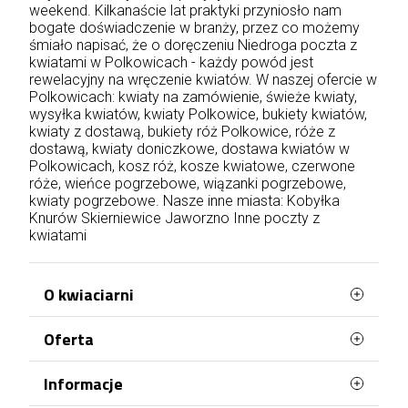
weekend. Kilkanaście lat praktyki przyniosło nam
bogate doświadczenie w branży, przez co możemy
śmiało napisać, że o doręczeniu Niedroga poczta z
kwiatami w Polkowicach - każdy powód jest
rewelacyjny na wręczenie kwiatów. W naszej ofercie w
Polkowicach: kwiaty na zamówienie, świeże kwiaty,
wysyłka kwiatów, kwiaty Polkowice, bukiety kwiatów,
kwiaty z dostawą, bukiety róż Polkowice, róże z
dostawą, kwiaty doniczkowe, dostawa kwiatów w
Polkowicach, kosz róż, kosze kwiatowe, czerwone
róże, wieńce pogrzebowe, wiązanki pogrzebowe,
kwiaty pogrzebowe. Nasze inne miasta:
Kobyłka
Knurów
Skierniewice
Jaworzno
Inne poczty z
kwiatami
O kwiaciarni
Oferta
WaszaKwiaciarnia stworzona jest z myślą o
Tobie!
Najczęściej kupowane
Informacje
Posiadamy ponad 20 lat doświadczenia i
Mapa strony