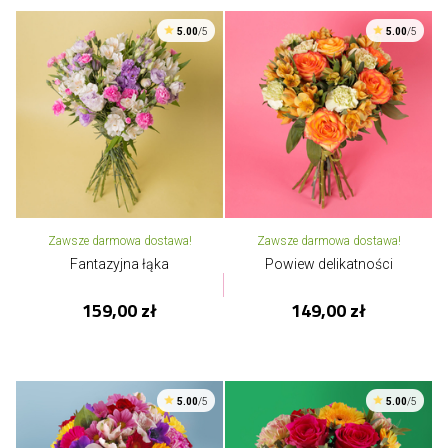
5.00
/5
5.00
/5
Zawsze darmowa dostawa!
Zawsze darmowa dostawa!
Fantazyjna łąka
Powiew delikatności
159,00 zł
149,00 zł
5.00
/5
5.00
/5