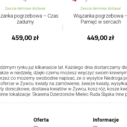
Zawsze darmowa dostawa!
Zawsze darmowa dostawa!
zanka pogrzebowa – Czas
Wiązanka pogrzebowa 
zadumy
Pamięć w sercach
459,00 zł
449,00 zł
dzimym rynku już kilkanaście lat. Każdego dnia dostarczamy dl
 także w niedzielę, dzięki czemu możesz wręczyć swoim krewnym
, przez co możemy swobodnie napisać, że o wysyłce Niedroga p
ofercie w Żywcu: kwiaty na zamówienie, świeże kwiaty, wysyłka 
iaty doniczkowe, dostawa kwiatów w Żywcu, kosz róż, kosze k
nne lokalizacje:
Skawina
Dzierżoniów
Mielec
Ruda Śląska
Inne 
Oferta
Informacje