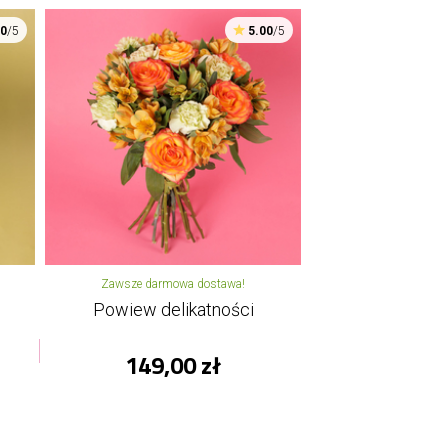
00
/5
5.00
/5
Zawsze darmowa dostawa!
Powiew delikatności
149,00 zł