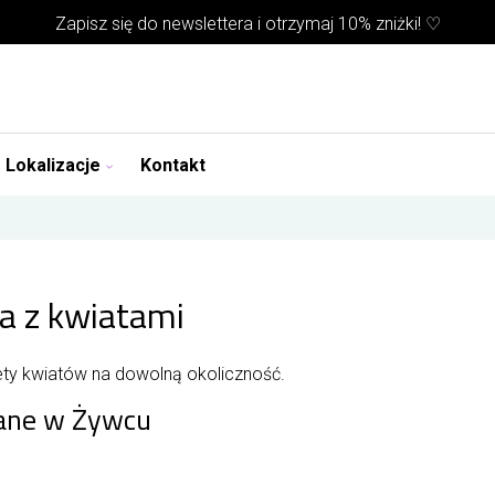
Zapisz się do
newslettera
i otrzymaj 10% zniżki! ♡
Lokalizacje
Kontakt
ta z kwiatami
iety kwiatów na dowolną okoliczność.
ane w Żywcu