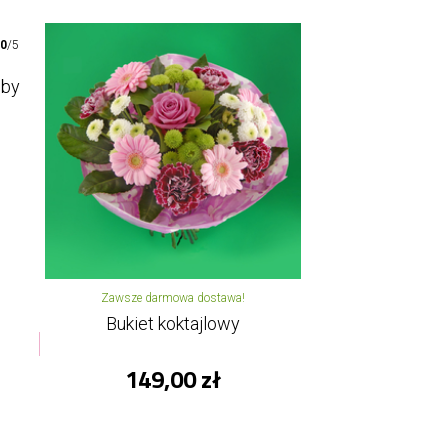
00
/5
oby
Zawsze darmowa dostawa!
Bukiet koktajlowy
149,00 zł