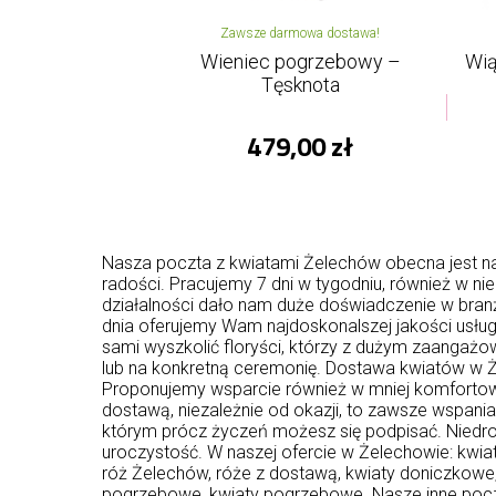
Zawsze darmowa dostawa!
Wieniec pogrzebowy –
Wią
Tęsknota
479,00 zł
Nasza poczta z kwiatami Żelechów obecna jest na 
radości. Pracujemy 7 dni w tygodniu, również w ni
działalności dało nam duże doświadczenie w bran
dnia oferujemy Wam najdoskonalszej jakości usługi 
sami wyszkolić floryści, którzy z dużym zaangażow
lub na konkretną ceremonię. Dostawa kwiatów w Ż
Proponujemy wsparcie również w mniej komfortow
dostawą, niezależnie od okazji, to zawsze wspani
którym prócz życzeń możesz się podpisać. Niedro
uroczystość. W naszej ofercie w Żelechowie: kwiat
róż Żelechów, róże z dostawą, kwiaty doniczkowe
pogrzebowe, kwiaty pogrzebowe. Nasze inne poc