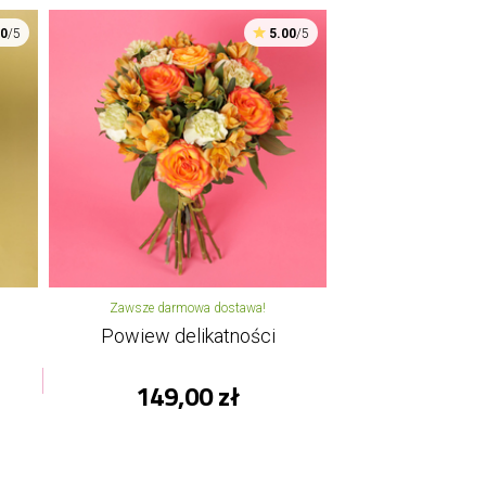
00
/5
5.00
/5
Zawsze darmowa dostawa!
Powiew delikatności
149,00 zł