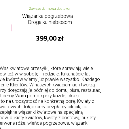
Zawsze darmowa dostawa!
–
Wiązanka pogrzebowa –
Droga ku niebiosom
399,00 zł
Was kwiatowe przesyłki, które sprawiają wiele
 też w w sobotę i niedzielę. Kilkanaście lat
wie kwiatów wiemy już prawie wszystko. Każdego
nienie Klientów. W naszych kwiaciarniach tworzą
y doręczają je później do domu, biura, restauracji
ą chcemy Wam pomóc przy każdej okazji.
o na uroczystość na konkretną porę. Kwiaty z
kwiatowych dołączamy bezpłatny bilecik, na
zepiękne wiązanki kwiatowe na specjalną
ów, bukiety kwiatów, kwiaty z dostawą, bukiety
zerwone róże, wieńce pogrzebowe, wiązanki
i