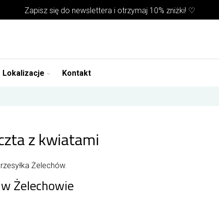
Zapisz się do
newslettera
i otrzymaj 10% zniżki! ♡
Lokalizacje
Kontakt
czta z kwiatami
przesyłka Żelechów.
y w Żelechowie