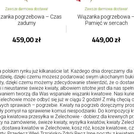
Zawsze darmowa dostawa!
Zawsze darmowa dostawa!
zanka pogrzebowa – Czas
Wiązanka pogrzebowa 
zadumy
Pamięć w sercach
459,00 zł
449,00 zł
polskim rynku już kilkanaście lat. Każdego dnia doręczamy dla 
edzielę, dzięki czemu możesz podarować swym ukochanym bukiety
ży, dzięki czemu możemy zdecydowanie stwierdzić, że o dosta
i nieustannie świeże kwiaty, albowiem istotne jest dla nas speł
aniem tworzą dla Was wspaniałe wiązanki kwiatowe. Nasi kurierz
elechowie może odbyć się już w ciągu 2 godzin! Z miłą chęci
ych sprawach – pogrzebie. Kwiaty na pogrzeb doręczymy prost
ały pomysł na sprawienie komuś niespodzianki. Do kompozycji 
ga kwiatowa przesyłka w Żelechowie - dobierz dla krewnych pr
y na zamówienie, świeże kwiaty, wysyłka kwiatów, kwiaty Żelech
, dostawa kwiatów w Żelechowie, kosz róż, kosze kwiatowe, c
zty:
Przedecz
Wleń
Trzcińsko-Zdrój
Recz
Inne poczty z kwiatam