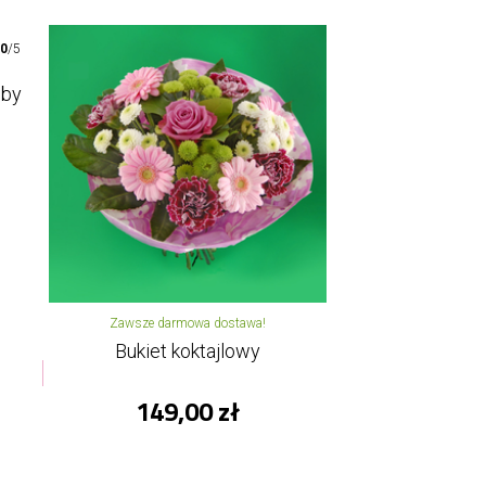
00
/5
oby
Zawsze darmowa dostawa!
Bukiet koktajlowy
149,00 zł