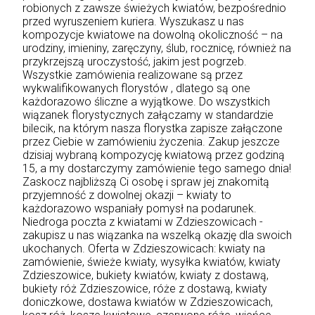
robionych z zawsze świeżych kwiatów, bezpośrednio
przed wyruszeniem kuriera. Wyszukasz u nas
kompozycje kwiatowe na dowolną okoliczność – na
urodziny, imieniny, zaręczyny, ślub, rocznicę, również na
przykrzejszą uroczystość, jakim jest pogrzeb.
Wszystkie zamówienia realizowane są przez
wykwalifikowanych florystów , dlatego są one
każdorazowo śliczne a wyjątkowe. Do wszystkich
wiązanek florystycznych załączamy w standardzie
bilecik, na którym nasza florystka zapisze załączone
przez Ciebie w zamówieniu życzenia. Zakup jeszcze
dzisiaj wybraną kompozycję kwiatową przez godziną
15, a my dostarczymy zamówienie tego samego dnia!
Zaskocz najbliższą Ci osobę i spraw jej znakomitą
przyjemność z dowolnej okazji – kwiaty to
każdorazowo wspaniały pomysł na podarunek.
Niedroga poczta z kwiatami w Zdzieszowicach -
zakupisz u nas wiązanka na wszelką okazję dla swoich
ukochanych. Oferta w Zdzieszowicach: kwiaty na
zamówienie, świeże kwiaty, wysyłka kwiatów, kwiaty
Zdzieszowice, bukiety kwiatów, kwiaty z dostawą,
bukiety róż Zdzieszowice, róże z dostawą, kwiaty
doniczkowe, dostawa kwiatów w Zdzieszowicach,