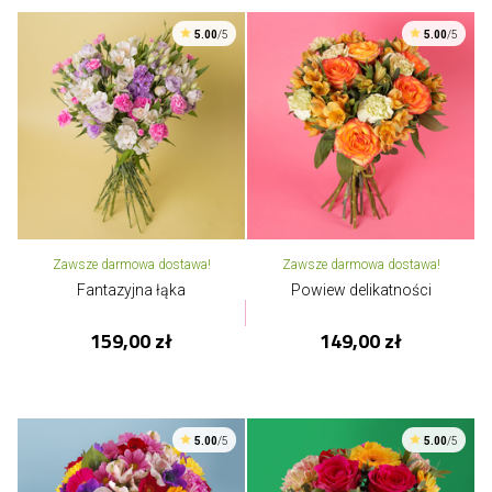
5.00
/5
5.00
/5
Zawsze darmowa dostawa!
Zawsze darmowa dostawa!
Fantazyjna łąka
Powiew delikatności
159,00 zł
149,00 zł
5.00
/5
5.00
/5