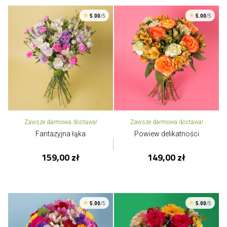
5.00
/5
5.00
/5
Zawsze darmowa dostawa!
Zawsze darmowa dostawa!
Fantazyjna łąka
Powiew delikatności
159,00 zł
149,00 zł
5.00
/5
5.00
/5