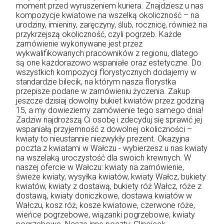
moment przed wyruszeniem kuriera. Znajdziesz u nas
kompozycje kwiatowe na wszelką okoliczność – na
urodziny, imieniny, zaręczyny, ślub, rocznicę, również na
przykrzejszą okoliczność, czyli pogrzeb. Każde
zamówienie wykonywane jest przez
wykwalifikowanych pracowników z regionu, dlatego
są one każdorazowo wspaniałe oraz estetyczne. Do
wszystkich kompozycji florystycznych dodajemy w
standardzie bilecik, na którym nasza florystka
przepisze podane w zamówieniu życzenia. Zakup
jeszcze dzisiaj dowolny bukiet kwiatów przez godziną
15, a my dowieziemy zamówienie tego samego dnia!
Zadziw najdroższą Ci osobę i zdecyduj się sprawić jej
wspaniałą przyjemność z dowolnej okoliczności –
kwiaty to nieustannie niezwykły prezent. Okazyjna
poczta z kwiatami w Wałczu - wybierzesz u nas kwiaty
na wszelaką uroczystość dla swoich krewnych. W
naszej ofercie w Wałczu: kwiaty na zamówienie,
świeże kwiaty, wysyłka kwiatów, kwiaty Wałcz, bukiety
kwiatów, kwiaty z dostawą, bukiety róż Wałcz, róże z
dostawą, kwiaty doniczkowe, dostawa kwiatów w
Wałczu, kosz róż, kosze kwiatowe, czerwone róże,
wieńce pogrzebowe, wiązanki pogrzebowe, kwiaty