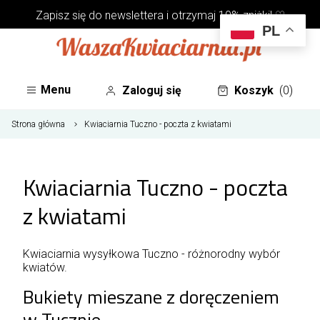
Zapisz się do
newslettera
i otrzymaj 10% zniżki! ♡
PL
Menu
Zaloguj się
Koszyk
(0)
Strona główna
Kwiaciarnia Tuczno - poczta z kwiatami
Kwiaciarnia Tuczno - poczta
z kwiatami
Kwiaciarnia wysyłkowa Tuczno - różnorodny wybór
kwiatów.
Bukiety mieszane z doręczeniem
w Tucznie