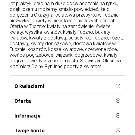
lat praktyki dało nam duże doświadczenie na rynku,
dzięki czemu możemy śmiało powiedzieć, że o
doręczeniu Okazyjna kwiatowa przesyłka w Tucznie -
niezwykłe bukiety w nieustannie niedużych cenach.
Oferta w Tucznie: kwiaty na zamówienie, świeże
kwiaty, wysyłka kwiatów, kwiaty Tuczno, bukiety
kwiatów, kwiaty z dostawą, bukiety róż Tuczno, róże z
dostawą, kwiaty doniczkowe, dostawa kwiatów w
Tucznie, kosz róż, kosze kwiatowe, czerwone róże,
wieńce pogrzebowe, wiązanki pogrzebowe, kwiaty
pogrzebowe. Nasze inne miasta:
Stawiszyn
Oleśnica
Kazimierz Dolny
Ryn
Inne poczty z kwiatami
O kwiaciarni
Oferta
WaszaKwiaciarnia stworzona jest z myślą o
Tobie!
Najczęściej kupowane
Informacje
Posiadamy ponad 20 lat doświadczenia i
Mapa strony
każdego dnia doręczamy kwiaty na terenie całej
Terminy doręczenia
Twoje konto
Polski. Róże, bukiety, kosze kwiatów, kwiaty