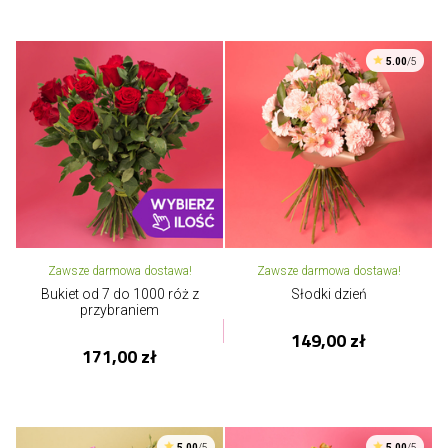
5.00
/5
Zawsze darmowa dostawa!
Zawsze darmowa dostawa!
Bukiet od 7 do 1000 róż z
Słodki dzień
przybraniem
149,00 zł
171,00 zł
5.00
/5
5.00
/5