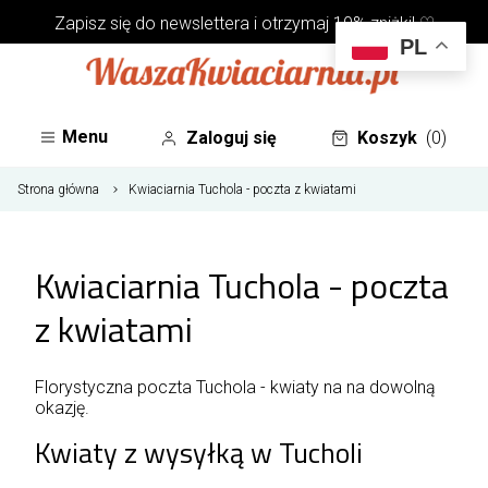
Zapisz się do
newslettera
i otrzymaj 10% zniżki! ♡
PL
Menu
Zaloguj się
Koszyk
(0)
Strona główna
Kwiaciarnia Tuchola - poczta z kwiatami
Kwiaciarnia Tuchola - poczta
z kwiatami
Florystyczna poczta Tuchola - kwiaty na na dowolną
okazję.
Kwiaty z wysyłką w Tucholi