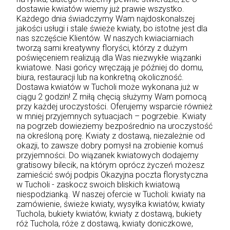
dostawie kwiatów wiemy już prawie wszystko.
Każdego dnia świadczymy Wam najdoskonalszej
jakości usługi i stale świeże kwiaty, bo istotne jest dla
nas szczęście Klientów. W naszych kwiaciarniach
tworzą sami kreatywny floryści, którzy z dużym
poświęceniem realizują dla Was niezwykłe wiązanki
kwiatowe. Nasi gońcy wręczają je później do domu,
biura, restauracji lub na konkretną okoliczność.
Dostawa kwiatów w Tucholi może wykonana już w
ciągu 2 godzin! Z miłą chęcią służymy Wam pomocą
przy każdej uroczystości. Oferujemy wsparcie również
w mniej przyjemnych sytuacjach – pogrzebie. Kwiaty
na pogrzeb dowieziemy bezpośrednio na uroczystość
na określoną porę. Kwiaty z dostawą, niezależnie od
okazji, to zawsze dobry pomysł na zrobienie komuś
przyjemności. Do wiązanek kwiatowych dodajemy
gratisowy bilecik, na którym oprócz życzeń możesz
zamieścić swój podpis Okazyjna poczta florystyczna
w Tucholi - zaskocz swoich bliskich kwiatową
niespodzianką. W naszej ofercie w Tucholi: kwiaty na
zamówienie, świeże kwiaty, wysyłka kwiatów, kwiaty
Tuchola, bukiety kwiatów, kwiaty z dostawą, bukiety
róż Tuchola, róże z dostawą, kwiaty doniczkowe,