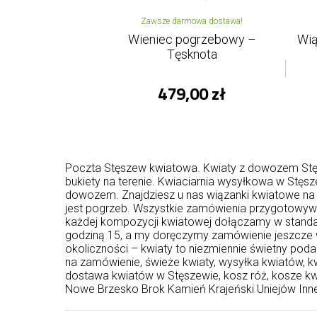
Zawsze darmowa dostawa!
Wieniec pogrzebowy –
Wią
Tęsknota
479,00 zł
Poczta Stęszew kwiatowa. Kwiaty z dowozem Stęsz
bukiety na terenie. Kwiaciarnia wysyłkowa w Stę
dowozem. Znajdziesz u nas wiązanki kwiatowe na ws
jest pogrzeb. Wszystkie zamówienia przygotowywa
każdej kompozycji kwiatowej dołączamy w standar
godziną 15, a my doręczymy zamówienie jeszcze w
okoliczności – kwiaty to niezmiennie świetny poda
na zamówienie, świeże kwiaty, wysyłka kwiatów, kw
dostawa kwiatów w Stęszewie, kosz róż, kosze k
Nowe Brzesko
Brok
Kamień Krajeński
Uniejów
Inn