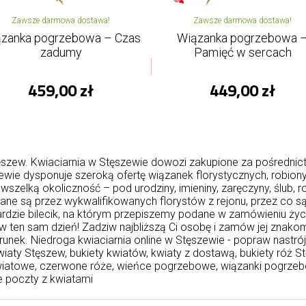
Zawsze darmowa dostawa!
Zawsze darmowa dostawa!
zanka pogrzebowa – Czas
Wiązanka pogrzebowa 
zadumy
Pamięć w sercach
459,00 zł
449,00 zł
ew. Kwiaciarnia w Stęszewie dowozi zakupione za pośrednictw
szewie dysponuje szeroką ofertę wiązanek florystycznych, robi
zelką okoliczność – pod urodziny, imieniny, zaręczyny, ślub, ro
ne są przez wykwalifikowanych florystów z rejonu, przez co s
dzie bilecik, na którym przepiszemy podane w zamówieniu życz
 ten sam dzień! Zadziw najbliższą Ci osobę i zamów jej znako
runek. Niedroga kwiaciarnia online w Stęszewie - popraw nastró
iaty Stęszew, bukiety kwiatów, kwiaty z dostawą, bukiety róż 
wiatowe, czerwone róże, wieńce pogrzebowe, wiązanki pogrzeb
e poczty z kwiatami