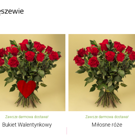
ęszewie
Zawsze darmowa dostawa!
Zawsze darmowa dostawa!
Bukiet Walentynkowy
Miłosne róże