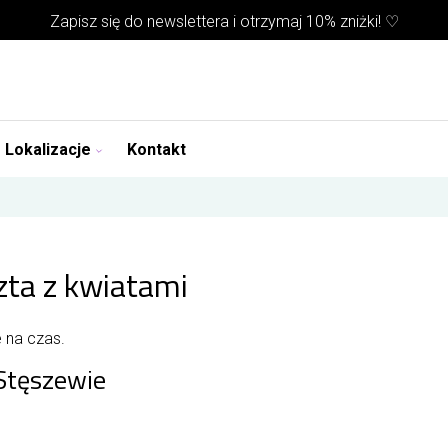
Zapisz się do
newslettera
i otrzymaj 10% zniżki! ♡
Lokalizacje
Kontakt
zta z kwiatami
 na czas.
Stęszewie