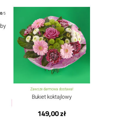
00
/5
oby
Zawsze darmowa dostawa!
Bukiet koktajlowy
149,00 zł