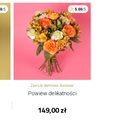
00
/5
5.00
/5
Zawsze darmowa dostawa!
Powiew delikatności
149,00 zł