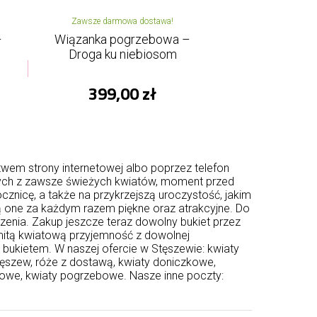
Zawsze darmowa dostawa!
–
Wiązanka pogrzebowa –
Droga ku niebiosom
399,00 zł
em strony internetowej albo poprzez telefon
onych z zawsze świeżych kwiatów, moment przed
cznicę, a także na przykrzejszą uroczystość, jakim
ą one za każdym razem piękne oraz atrakcyjne. Do
enia. Zakup jeszcze teraz dowolny bukiet przez
mitą kwiatową przyjemność z dowolnej
j bukietem. W naszej ofercie w Stęszewie: kwiaty
Stęszew, róże z dostawą, kwiaty doniczkowe,
owe, kwiaty pogrzebowe. Nasze inne poczty: