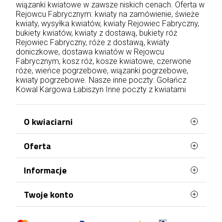
wiązanki kwiatowe w zawsze niskich cenach. Oferta w
Rejowcu Fabrycznym: kwiaty na zamówienie, świeże
kwiaty, wysyłka kwiatów, kwiaty Rejowiec Fabryczny,
bukiety kwiatów, kwiaty z dostawą, bukiety róż
Rejowiec Fabryczny, róże z dostawą, kwiaty
doniczkowe, dostawa kwiatów w Rejowcu
Fabrycznym, kosz róż, kosze kwiatowe, czerwone
róże, wieńce pogrzebowe, wiązanki pogrzebowe,
kwiaty pogrzebowe. Nasze inne poczty:
Gołańcz
Kowal
Kargowa
Łabiszyn
Inne poczty z kwiatami
O kwiaciarni
Oferta
WaszaKwiaciarnia stworzona jest z myślą o
Tobie!
Najczęściej kupowane
Informacje
Posiadamy ponad 20 lat doświadczenia i
Mapa strony
każdego dnia doręczamy kwiaty na terenie całej
Terminy doręczenia
Twoje konto
Polski. Róże, bukiety, kosze kwiatów, kwiaty
doniczkowe, kwiaty na pogrzeb – wszystko to
Regulamin
znajdziesz w naszej kwiaciarni wysyłkowej. Każda
Dane osobowe
Polityka Prywatności
okazja jest odpowiednia, by wręczyć komuś