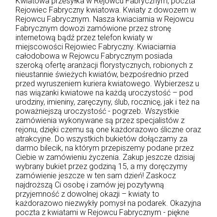
Kwiatowa przesyłka w Rejowcu Fabrycznym, poczta
Rejowiec Fabryczny kwiatowa. Kwiaty z dowozem w
Rejowcu Fabrycznym. Nasza kwiaciarnia w Rejowcu
Fabrycznym dowozi zamówione przez stronę
internetową bądź przez telefon kwiaty w
miejscowości Rejowiec Fabryczny. Kwiaciarnia
całodobowa w Rejowcu Fabrycznym posiada
szeroką ofertę aranżacji florystycznych, robionych z
nieustannie świeżych kwiatów, bezpośrednio przed
przed wyruszeniem kuriera kwiatowego. Wybierzesz u
nas wiązanki kwiatowe na każdą uroczystość – pod
urodziny, imieniny, zaręczyny, ślub, rocznicę, jak i też na
poważniejszą uroczystość - pogrzeb. Wszystkie
zamówienia wykonywane są przez specjalistów z
rejonu, dzięki czemu są one każdorazowo śliczne oraz
atrakcyjne. Do wszystkich bukietów dołączamy za
darmo bilecik, na którym przepiszemy podane przez
Ciebie w zamówieniu życzenia. Zakup jeszcze dzisiaj
wybrany bukiet przez godziną 15, a my doręczymy
zamówienie jeszcze w ten sam dzień! Zaskocz
najdroższą Ci osobę i zamów jej pozytywną
przyjemność z dowolnej okazji – kwiaty to
każdorazowo niezwykły pomysł na podarek. Okazyjna
poczta z kwiatami w Rejowcu Fabrycznym - piękne