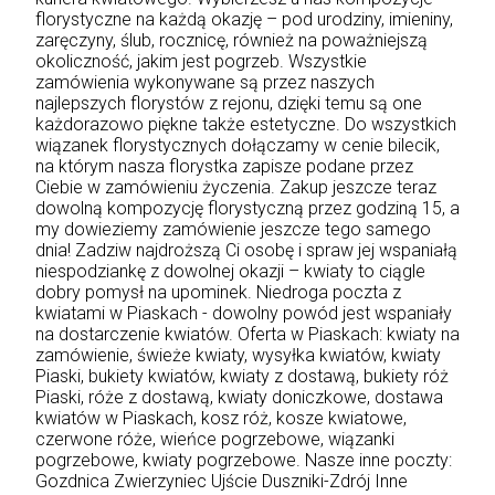
florystyczne na każdą okazję – pod urodziny, imieniny,
zaręczyny, ślub, rocznicę, również na poważniejszą
okoliczność, jakim jest pogrzeb. Wszystkie
zamówienia wykonywane są przez naszych
najlepszych florystów z rejonu, dzięki temu są one
każdorazowo piękne także estetyczne. Do wszystkich
wiązanek florystycznych dołączamy w cenie bilecik,
na którym nasza florystka zapisze podane przez
Ciebie w zamówieniu życzenia. Zakup jeszcze teraz
dowolną kompozycję florystyczną przez godziną 15, a
my dowieziemy zamówienie jeszcze tego samego
dnia! Zadziw najdroższą Ci osobę i spraw jej wspaniałą
niespodziankę z dowolnej okazji – kwiaty to ciągle
dobry pomysł na upominek. Niedroga poczta z
kwiatami w Piaskach - dowolny powód jest wspaniały
na dostarczenie kwiatów. Oferta w Piaskach: kwiaty na
zamówienie, świeże kwiaty, wysyłka kwiatów, kwiaty
Piaski, bukiety kwiatów, kwiaty z dostawą, bukiety róż
Piaski, róże z dostawą, kwiaty doniczkowe, dostawa
kwiatów w Piaskach, kosz róż, kosze kwiatowe,
czerwone róże, wieńce pogrzebowe, wiązanki
pogrzebowe, kwiaty pogrzebowe. Nasze inne poczty:
Gozdnica
Zwierzyniec
Ujście
Duszniki-Zdrój
Inne