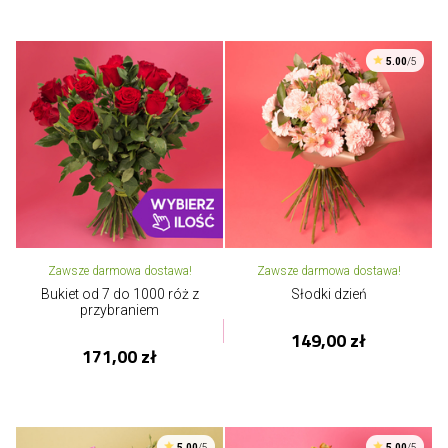
5.00
/5
Zawsze darmowa dostawa!
Zawsze darmowa dostawa!
Bukiet od 7 do 1000 róż z
Słodki dzień
przybraniem
149,00 zł
171,00 zł
5.00
/5
5.00
/5