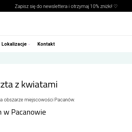
Zapisz się do
newslettera
i otrzymaj 10% zniżki! ♡
Lokalizacje
Kontakt
zta z kwiatami
na obszarze miejscowości Pacanów.
m w Pacanowie