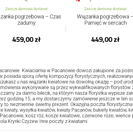
Zawsze darmowa dostawa!
Zawsze darmowa dostawa!
zanka pogrzebowa – Czas
Wiązanka pogrzebowa 
zadumy
Pamięć w sercach
459,00 zł
449,00 zł
anowie. Kwiaciarnia w Pacanowie dowozi zakupione za pośred
w posiada sporą ofertę kompozycji florystycznych, realizowany
kasz u nas wiązanki kwiatowe na dowolną okazję – pod urodziny, 
amówienia wykonywane są przez wykwalifikowanych florystów z
czamy za darmo bilecik, na którym nasza florystka wypisze za
ez godziną 15, a my dostarczymy zamówienie jeszcze w ten sam 
ty to niezmiennie świetny prezent. Okazyjna poczta florystyczn
e kwiaty, wysyłka kwiatów, kwiaty Pacanów, bukiety kwiatów, kw
Pacanowie, kosz róż, kosze kwiatowe, czerwone róże, wieńce
ola
Krynki
Czyżew
Inne poczty z kwiatami