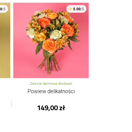
00
/5
5.00
/5
Zawsze darmowa dostawa!
Powiew delikatności
149,00 zł