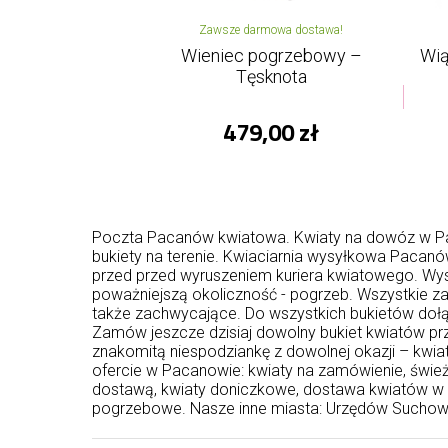
Zawsze darmowa dostawa!
Wieniec pogrzebowy –
Wią
Tęsknota
479,00 zł
Poczta Pacanów kwiatowa. Kwiaty na dowóz w Pac
bukiety na terenie. Kwiaciarnia wysyłkowa Pacanó
przed przed wyruszeniem kuriera kwiatowego. Wyszu
poważniejszą okoliczność - pogrzeb. Wszystkie z
także zachwycające. Do wszystkich bukietów dołą
Zamów jeszcze dzisiaj dowolny bukiet kwiatów prz
znakomitą niespodziankę z dowolnej okazji – kwia
ofercie w Pacanowie: kwiaty na zamówienie, śwież
dostawą, kwiaty doniczkowe, dostawa kwiatów w 
pogrzebowe. Nasze inne miasta:
Urzędów
Suchow