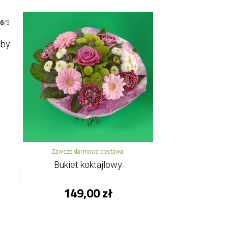
00
/5
oby
Zawsze darmowa dostawa!
Bukiet koktajlowy
149,00 zł