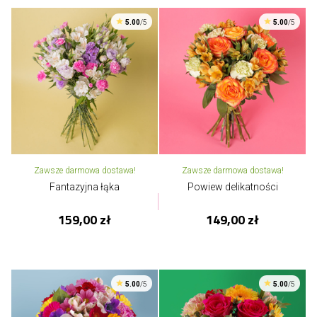
5.00
/5
5.00
/5
Zawsze darmowa dostawa!
Zawsze darmowa dostawa!
Fantazyjna łąka
Powiew delikatności
159,00 zł
149,00 zł
5.00
/5
5.00
/5