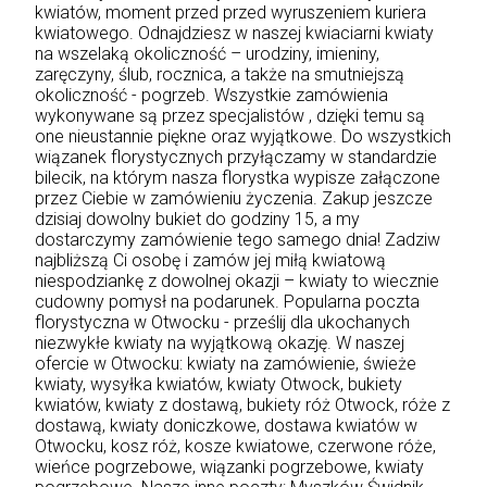
kwiatów, moment przed przed wyruszeniem kuriera
kwiatowego. Odnajdziesz w naszej kwiaciarni kwiaty
na wszelaką okoliczność – urodziny, imieniny,
zaręczyny, ślub, rocznica, a także na smutniejszą
okoliczność - pogrzeb. Wszystkie zamówienia
wykonywane są przez specjalistów , dzięki temu są
one nieustannie piękne oraz wyjątkowe. Do wszystkich
wiązanek florystycznych przyłączamy w standardzie
bilecik, na którym nasza florystka wypisze załączone
przez Ciebie w zamówieniu życzenia. Zakup jeszcze
dzisiaj dowolny bukiet do godziny 15, a my
dostarczymy zamówienie tego samego dnia! Zadziw
najbliższą Ci osobę i zamów jej miłą kwiatową
niespodziankę z dowolnej okazji – kwiaty to wiecznie
cudowny pomysł na podarunek. Popularna poczta
florystyczna w Otwocku - prześlij dla ukochanych
niezwykłe kwiaty na wyjątkową okazję. W naszej
ofercie w Otwocku: kwiaty na zamówienie, świeże
kwiaty, wysyłka kwiatów, kwiaty Otwock, bukiety
kwiatów, kwiaty z dostawą, bukiety róż Otwock, róże z
dostawą, kwiaty doniczkowe, dostawa kwiatów w
Otwocku, kosz róż, kosze kwiatowe, czerwone róże,
wieńce pogrzebowe, wiązanki pogrzebowe, kwiaty