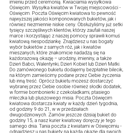
imieniu przed ceremonią. Kwiaciarnia wysyłkowa
Oświęcim. Wysyłka kwiatów w Twojej miejscowości -
Oświęcim. Poczta Oświęcim kwiatowa to pewność
najwyższej jakości komponowanych bukietów, jak i
również niezmiennie niskie ceny. Obsłużyliśmy już setki
tysięcy szczęśliwych klientów, którzy zaufali naszej
marce i korzystając z naszej pomocy sprawili komuś
kwiatową niespodziankę. Znajdziesz u nas bogaty
wybór bukietów z samych róż, jak i kwiatów
mieszanych, które znakomicie nadadzą się na
każdorazową okazję – urodziny, imieniny, a także
Dzień Babci, Walentynki, Dzień Kobiet lub Dzień Matki.
Do zamówionego bukietu dodajemy bezpłatnie bilecik,
na którym zamieścimy podane przez Ciebie życzenia
lub inną treść. Oprócz bukietu możesz dostarczyć
wybranej przez Ciebie osobie również słodki dodatek,
w formie bombonierki z czekoladkami, ptasiego
mleczka lub pluszowego misia. Poczta Oświęcim
kwiatowa dostarcza kwiaty w każdy dzień tygodnia,
od godziny 9 do 21, w w przedziałach
dwugodzinowych. Zamów jeszcze dzisiaj bukiet do
godziny 15, a nasz kurier kwiatowy doręczy je tego
samego dnia. Tania poczta z kwiatami w Oświęcimiu -
odnajdziesz u nas bukiety na każdą okazję dla swoich