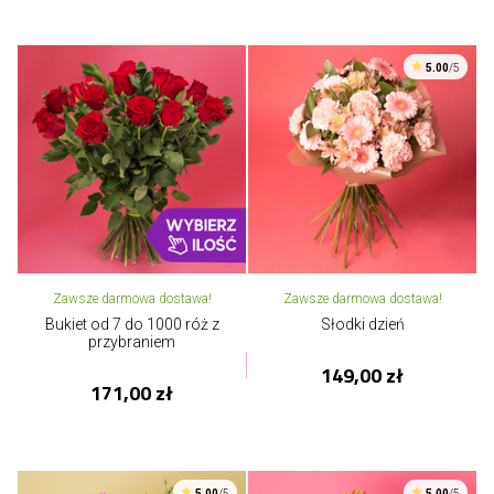
5.00
/5
Zawsze darmowa dostawa!
Zawsze darmowa dostawa!
Bukiet od 7 do 1000 róż z
Słodki dzień
przybraniem
149,00 zł
171,00 zł
5.00
/5
5.00
/5