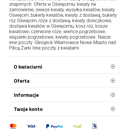
znajomych. Oferta w Oświęcimiu: kwiaty na
zamówienie, świeże kwiaty, wysyłka kwiatów, kwiaty
Oświęcim, bukiety kwiatów, kwiaty z dostawą, bukiety
róż Oświęcim, róże z dostawą, kwiaty doniczkowe,
dostawa kwiatów w Oświęcimiu, kosz róż, kosze
kwiatowe, czerwone róże, wieńce pogrzebowe,
wiązanki pogrzebowe, kwiaty pogrzebowe. Nasze
inne poczty:
Glinojeck
Wilamowice
Nowe Miasto nad
Pilicą
Żarki
Inne poczty z kwiatami
O kwiaciarni
Oferta
WaszaKwiaciarnia stworzona jest z myślą o
Tobie!
Najczęściej kupowane
Informacje
Posiadamy ponad 20 lat doświadczenia i
Mapa strony
każdego dnia doręczamy kwiaty na terenie całej
Terminy doręczenia
Twoje konto
Polski. Róże, bukiety, kosze kwiatów, kwiaty
doniczkowe, kwiaty na pogrzeb – wszystko to
Regulamin
znajdziesz w naszej kwiaciarni wysyłkowej. Każda
Dane osobowe
Polityka Prywatności
okazja jest odpowiednia, by wręczyć komuś
Zamówienia