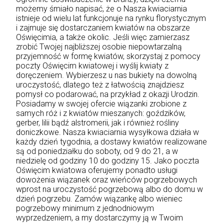
możemy śmiało napisać, że o Nasza kwiaciarnia
istnieje od wielu lat funkcjonuje na rynku florystycznym
i zajmuje się dostarczaniem kwiatów na obszarze
Oświęcimia, a także okolic. Jeśli więc zamierzasz
zrobić Twojej najbliższej osobie niepowtarzalną
przyjemność w formę kwiatów, skorzystaj z pomocy
poczty Oświęcim kwiatowej i wyślij kwiaty z
doręczeniem. Wybierzesz u nas bukiety na dowolną
uroczystość, dlatego też z łatwością znajdziesz
pomysł co podarować, na przykład z okazji Urodzin.
Posiadamy w swojej ofercie wiązanki zrobione z
samych róż i z kwiatów mieszanych: goździków,
gerber, lilii bądź alstromerii, jak i również rośliny
doniczkowe. Nasza kwiaciarnia wysyłkowa działa w
każdy dzień tygodnia, a dostawy kwiatów realizowane
są od poniedziałku do soboty, od 9 do 21, a w
niedzielę od godziny 10 do godziny 15. Jako poczta
Oświęcim kwiatowa oferujemy ponadto usługi
dowożenia wiązanek oraz wieńców pogrzebowych
wprost na uroczystość pogrzebową albo do domu w
dzień pogrzebu. Zamów wiązankę albo wieniec
pogrzebowy minimum z jednodniowym
wyprzedzeniem, a my dostarczymy ją w Twoim