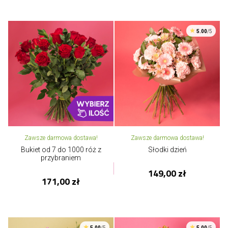
5.00
/5
Zawsze darmowa dostawa!
Zawsze darmowa dostawa!
Bukiet od 7 do 1000 róż z
Słodki dzień
przybraniem
149,00 zł
171,00 zł
5.00
/5
5.00
/5