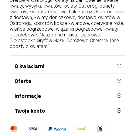
ofercie w Ostrorogu: kwiaty na zamówienie, świeże
kwiaty, wysyłka kwiatów, kwiaty Ostroróg, bukiety
kwiatów, kwiaty z dostawą, bukiety róż Ostroróg, róże
z dostawą, kwiaty doniczkowe, dostawa kwiatów w
Ostrorogu, kosz róż, kosze kwiatowe, czerwone róże,
wieńce pogrzebowe, wiązanki pogrzebowe, kwiaty
pogrzebowe. Nasze inne miasta:
Dąbrowa
Białostocka
Gryfów Śląski
Barczewo
Chełmek
Inne
poczty z kwiatami
O kwiaciarni
Oferta
WaszaKwiaciarnia stworzona jest z myślą o
Tobie!
Najczęściej kupowane
Informacje
Posiadamy ponad 20 lat doświadczenia i
Mapa strony
każdego dnia doręczamy kwiaty na terenie całej
Terminy doręczenia
Twoje konto
Polski. Róże, bukiety, kosze kwiatów, kwiaty
doniczkowe, kwiaty na pogrzeb – wszystko to
Regulamin
znajdziesz w naszej kwiaciarni wysyłkowej. Każda
Dane osobowe
Polityka Prywatności
okazja jest odpowiednia, by wręczyć komuś
Zamówienia
kwiaty. Zamów je już dzisiaj i zaskocz bliskich!
Polityka plików "cookies"