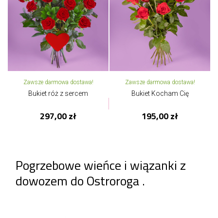
Zawsze darmowa dostawa!
Zawsze darmowa dostawa!
Bukiet róż z sercem
Bukiet Kocham Cię
297,00 zł
195,00 zł
Pogrzebowe wieńce i wiązanki z
dowozem do Ostroroga .