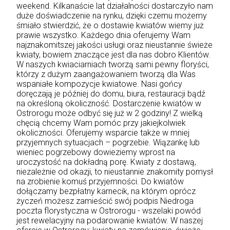
weekend. Kilkanaście lat działalności dostarczyło nam
duże doświadczenie na rynku, dzięki czemu możemy
śmiało stwierdzić, że o dostawie kwiatów wiemy już
prawie wszystko. Każdego dnia oferujemy Wam
najznakomitszej jakości usługi oraz nieustannie świeże
kwiaty, bowiem znaczące jest dla nas dobro Klientów.
W naszych kwiaciarniach tworzą sami pewny floryści,
którzy z dużym zaangażowaniem tworzą dla Was
wspaniałe kompozycje kwiatowe. Nasi gońcy
doręczają je później do domu, biura, restauracji bądź
na określoną okoliczność. Dostarczenie kwiatów w
Ostrorogu może odbyć się już w 2 godziny! Z wielką
chęcią chcemy Wam pomóc przy jakiejkolwiek
okoliczności. Oferujemy wsparcie także w mniej
przyjemnych sytuacjach – pogrzebie. Wiązankę lub
wieniec pogrzebowy dowieziemy wprost na
uroczystość na dokładną porę. Kwiaty z dostawą,
niezależnie od okazji, to nieustannie znakomity pomysł
na zrobienie komuś przyjemności. Do kwiatów
dołączamy bezpłatny karnecik, na którym oprócz
życzeń możesz zamieścić swój podpis Niedroga
poczta florystyczna w Ostrorogu - wszelaki powód
jest rewelacyjny na podarowanie kwiatów. W naszej