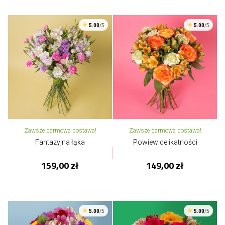
5.00
/5
5.00
/5
Zawsze darmowa dostawa!
Zawsze darmowa dostawa!
Fantazyjna łąka
Powiew delikatności
159,00 zł
149,00 zł
5.00
/5
5.00
/5