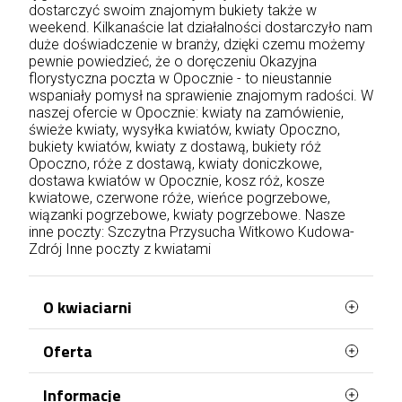
dostarczyć swoim znajomym bukiety także w
weekend. Kilkanaście lat działalności dostarczyło nam
duże doświadczenie w branży, dzięki czemu możemy
pewnie powiedzieć, że o doręczeniu Okazyjna
florystyczna poczta w Opocznie - to nieustannie
wspaniały pomysł na sprawienie znajomym radości. W
naszej ofercie w Opocznie: kwiaty na zamówienie,
świeże kwiaty, wysyłka kwiatów, kwiaty Opoczno,
bukiety kwiatów, kwiaty z dostawą, bukiety róż
Opoczno, róże z dostawą, kwiaty doniczkowe,
dostawa kwiatów w Opocznie, kosz róż, kosze
kwiatowe, czerwone róże, wieńce pogrzebowe,
wiązanki pogrzebowe, kwiaty pogrzebowe. Nasze
inne poczty:
Szczytna
Przysucha
Witkowo
Kudowa-
Zdrój
Inne poczty z kwiatami
O kwiaciarni
Oferta
WaszaKwiaciarnia stworzona jest z myślą o
Tobie!
Najczęściej kupowane
Informacje