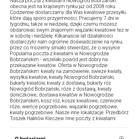
Nasza poczta z kwiatami Nowogród Bobrzański
obecna jest na krajowym rynku już od 2008 roku.
Codziennie dostarczamy dla Was kwiatowe przesyłki,
które dają sporo przyjemności. Pracujemy 7 dni w
tygodniu, także w niedzielę, dzięki czemu możesz
obdarować swym znajomym wiązanki kwiatowe też w
w sobotę i niedzielę. Kilkanaście lat działalności
dostarczyło nam ogromne doświadczenie na rynku,
przez co możemy śmiało stwierdzić, że o wysyłce
Popularna poczta z kwiatami w Nowogrodzie
Bobrzańskim - wszelaki powód jest dobry na
przekazanie kwiatów. Oferta w Nowogrodzie
Bobrzańskim: kwiaty na zamówienie, świeże kwiaty,
wysyłka kwiatów, kwiaty Nowogród Bobrzański,
bukiety kwiatów, kwiaty z dostawą, bukiety róż
Nowogród Bobrzański, róże z dostawą, kwiaty
doniczkowe, dostawa kwiatów w Nowogrodzie
Bobrzańskim, kosz róż, kosze kwiatowe, czerwone
róże, wieńce pogrzebowe, wiązanki pogrzebowe,
kwiaty pogrzebowe. Nasze inne lokalizacje:
Przedbórz
Toszek
Halinów
Kleczew
Inne poczty z kwiatami
O kwiaciarni