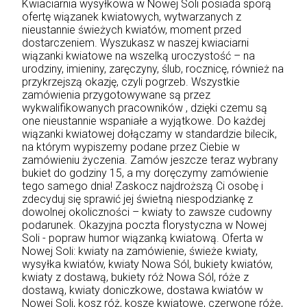
Kwiaciarnia wysyłkowa w Nowej Soli posiada sporą
ofertę wiązanek kwiatowych, wytwarzanych z
nieustannie świeżych kwiatów, moment przed
dostarczeniem. Wyszukasz w naszej kwiaciarni
wiązanki kwiatowe na wszelką uroczystość – na
urodziny, imieniny, zaręczyny, ślub, rocznicę, również na
przykrzejszą okazję, czyli pogrzeb. Wszystkie
zamówienia przygotowywane są przez
wykwalifikowanych pracowników , dzięki czemu są
one nieustannie wspaniałe a wyjątkowe. Do każdej
wiązanki kwiatowej dołączamy w standardzie bilecik,
na którym wypiszemy podane przez Ciebie w
zamówieniu życzenia. Zamów jeszcze teraz wybrany
bukiet do godziny 15, a my doręczymy zamówienie
tego samego dnia! Zaskocz najdroższą Ci osobę i
zdecyduj się sprawić jej świetną niespodziankę z
dowolnej okoliczności – kwiaty to zawsze cudowny
podarunek. Okazyjna poczta florystyczna w Nowej
Soli - popraw humor wiązanką kwiatową. Oferta w
Nowej Soli: kwiaty na zamówienie, świeże kwiaty,
wysyłka kwiatów, kwiaty Nowa Sól, bukiety kwiatów,
kwiaty z dostawą, bukiety róż Nowa Sól, róże z
dostawą, kwiaty doniczkowe, dostawa kwiatów w
Nowej Soli, kosz róż, kosze kwiatowe, czerwone róże,