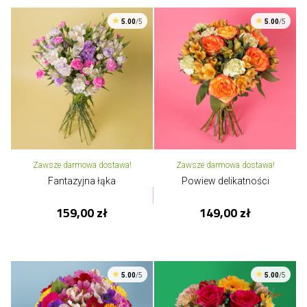
5.00
/5
5.00
/5
Zawsze darmowa dostawa!
Zawsze darmowa dostawa!
Fantazyjna łąka
Powiew delikatności
159,00 zł
149,00 zł
5.00
/5
5.00
/5