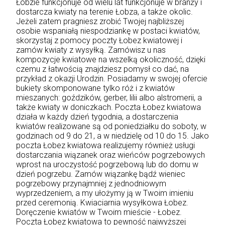
Łobzie funkcjonuje od wielu lat funkcjonuje w branży i
dostarcza kwiaty na terenie Łobza, a także okolic.
Jeżeli zatem pragniesz zrobić Twojej najbliższej
osobie wspaniałą niespodziankę w postaci kwiatów,
skorzystaj z pomocy poczty Łobez kwiatowej i
zamów kwiaty z wysyłką. Zamówisz u nas
kompozycje kwiatowe na wszelką okoliczność, dzięki
czemu z łatwością znajdziesz pomysł co dać, na
przykład z okazji Urodzin. Posiadamy w swojej ofercie
bukiety skomponowane tylko róż i z kwiatów
mieszanych: goździków, gerber, lilii albo alstromerii, a
także kwiaty w doniczkach. Poczta Łobez kwiatowa
działa w każdy dzień tygodnia, a dostarczenia
kwiatów realizowane są od poniedziałku do soboty, w
godzinach od 9 do 21, a w niedzielę od 10 do 15. Jako
poczta Łobez kwiatowa realizujemy również usługi
dostarczania wiązanek oraz wieńców pogrzebowych
wprost na uroczystość pogrzebową lub do domu w
dzień pogrzebu. Zamów wiązankę bądź wieniec
pogrzebowy przynajmniej z jednodniowym
wyprzedzeniem, a my ułożymy ją w Twoim imieniu
przed ceremonią. Kwiaciarnia wysyłkowa Łobez.
Doręczenie kwiatów w Twoim mieście - Łobez.
Poczta Łobez kwiatowa to pewność najwyższej