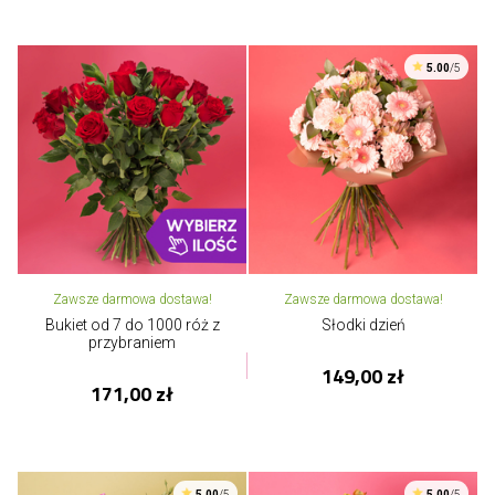
5.00
/5
Zawsze darmowa dostawa!
Zawsze darmowa dostawa!
Bukiet od 7 do 1000 róż z
Słodki dzień
przybraniem
149,00 zł
171,00 zł
5.00
/5
5.00
/5