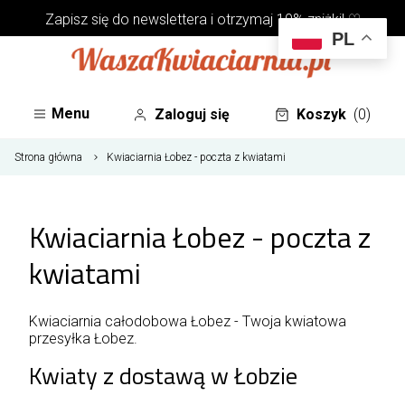
Zapisz się do
newslettera
i otrzymaj 10% zniżki! ♡
PL
Menu
Zaloguj się
Koszyk
(0)
Strona główna
Kwiaciarnia Łobez - poczta z kwiatami
Kwiaciarnia Łobez - poczta z
kwiatami
Kwiaciarnia całodobowa Łobez - Twoja kwiatowa
przesyłka Łobez.
Kwiaty z dostawą w Łobzie