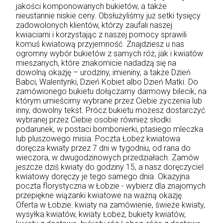
jakości komponowanych bukietów, a także
nieustannie niskie ceny. Obsłużyliśmy już setki tysięcy
zadowolonych klientów, którzy zaufali naszej
kwiaciarni i korzystając z naszej pomocy sprawili
komuś kwiatową przyjemność. Znajdziesz u nas
ogromny wybór bukietów z samych róż, jak i kwiatów
mieszanych, które znakomicie nadadzą się na
dowolną okazję – urodziny, imieniny, a także Dzień
Babci, Walentynki, Dzień Kobiet albo Dzień Matki. Do
zamówionego bukietu dołączamy darmowy bilecik, na
którym umieścimy wybrane przez Ciebie życzenia lub
inny, dowolny tekst. Prócz bukietu możesz dostarczyć
wybranej przez Ciebie osobie również słodki
podarunek, w postaci bombonierki, ptasiego mleczka
lub pluszowego misia. Poczta Łobez kwiatowa
doręcza kwiaty przez 7 dni w tygodniu, od rana do
wieczora, w dwugodzinowych przedziałach. Zamów
jeszcze dziś kwiaty do godziny 15, a nasz doręczyciel
kwiatowy doręczy je tego samego dnia. Okazyjna
poczta florystyczna w Łobzie - wybierz dla znajomych
przepiękne wiązanki kwiatowe na ważną okazję.
Oferta w Łobzie: kwiaty na zamówienie, świeże kwiaty,
wysyłka kwiatów, kwiaty Łobez, bukiety kwiatów,