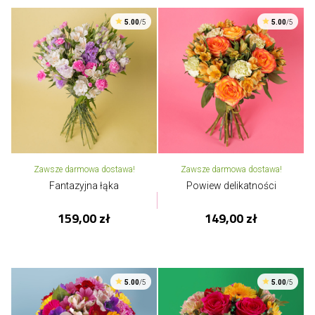
5.00
/5
5.00
/5
Zawsze darmowa dostawa!
Zawsze darmowa dostawa!
Fantazyjna łąka
Powiew delikatności
159,00 zł
149,00 zł
5.00
/5
5.00
/5