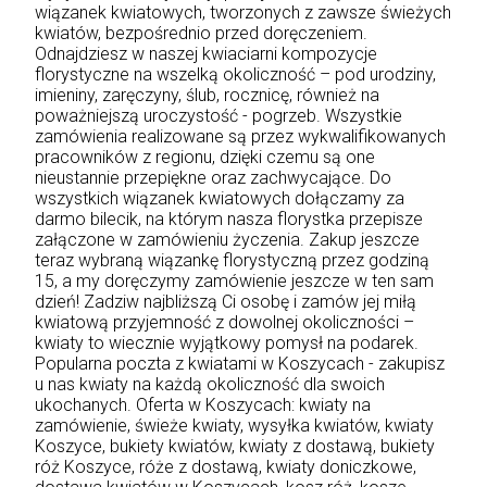
wiązanek kwiatowych, tworzonych z zawsze świeżych
kwiatów, bezpośrednio przed doręczeniem.
Odnajdziesz w naszej kwiaciarni kompozycje
florystyczne na wszelką okoliczność – pod urodziny,
imieniny, zaręczyny, ślub, rocznicę, również na
poważniejszą uroczystość - pogrzeb. Wszystkie
zamówienia realizowane są przez wykwalifikowanych
pracowników z regionu, dzięki czemu są one
nieustannie przepiękne oraz zachwycające. Do
wszystkich wiązanek kwiatowych dołączamy za
darmo bilecik, na którym nasza florystka przepisze
załączone w zamówieniu życzenia. Zakup jeszcze
teraz wybraną wiązankę florystyczną przez godziną
15, a my doręczymy zamówienie jeszcze w ten sam
dzień! Zadziw najbliższą Ci osobę i zamów jej miłą
kwiatową przyjemność z dowolnej okoliczności –
kwiaty to wiecznie wyjątkowy pomysł na podarek.
Popularna poczta z kwiatami w Koszycach - zakupisz
u nas kwiaty na każdą okoliczność dla swoich
ukochanych. Oferta w Koszycach: kwiaty na
zamówienie, świeże kwiaty, wysyłka kwiatów, kwiaty
Koszyce, bukiety kwiatów, kwiaty z dostawą, bukiety
róż Koszyce, róże z dostawą, kwiaty doniczkowe,