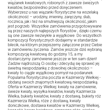
wiązanek kwiatowych, robionych z zawsze świeżych
kwiatów, bezpośrednio przed doręczeniem.
Wybierzesz u nas wiązanki florystyczne na wszelaką
okoliczność – urodziny, imieniny, zaręczyny, ślub,
rocznica, jak i też na smutniejszą okoliczność, jakim
jest pogrzeb. Wszystkie zamówienia przygotowywane
są przez naszych najlepszych florystów , dzięki czemu
są one zawsze niezwykłe a wyjątkowe. Do wszystkich
kompozycji florystycznych dodajemy w standardzie
bilecik, na którym przepiszemy załączone przez Ciebie
w zamówieniu życzenia. Zamów jeszcze dziś wybraną
kompozycję kwiatową do godziny 15, a my
dostarczymy zamówienie jeszcze w ten sam dzień!
Zadziw najdroższą Ci osobę i zdecyduj się sprawić jej
świetną niespodziankę z dowolnej okoliczności –
kwiaty to ciągle wyjątkowy pomysł na podarunek.
Popularna florystyczna poczta w Kazimierzy Wielkiej -
obdaruj swoich znajomych kwiatową niespodzianką.
Oferta w Kazimierzy Wielkiej: kwiaty na zamówienie,
świeże kwiaty, wysyłka kwiatów, kwiaty Kazimierza
Wielka, bukiety kwiatów, kwiaty z dostawą, bukiety róż
Kazimierza Wielka, róże z dostawą, kwiaty
doniczkowe, dostawa kwiatów w Kazimierzy Wielkiej,