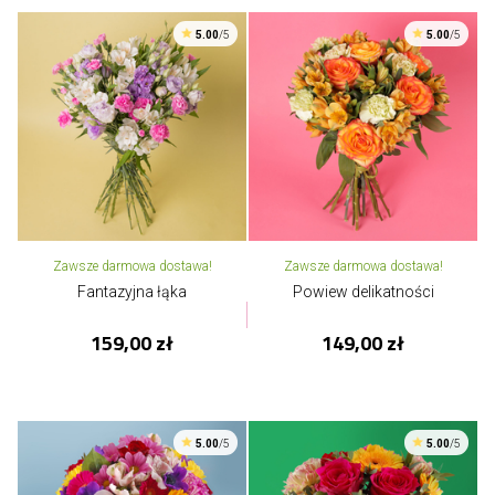
5.00
/5
5.00
/5
Zawsze darmowa dostawa!
Zawsze darmowa dostawa!
Fantazyjna łąka
Powiew delikatności
159,00 zł
149,00 zł
5.00
/5
5.00
/5