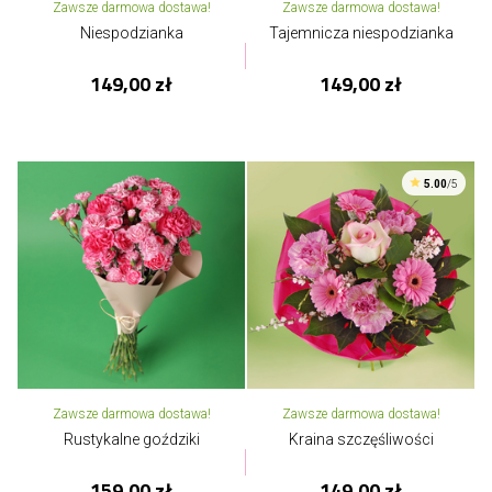
Zawsze darmowa dostawa!
Zawsze darmowa dostawa!
Niespodzianka
Tajemnicza niespodzianka
149,00 zł
149,00 zł
5.00
/5
Zawsze darmowa dostawa!
Zawsze darmowa dostawa!
Rustykalne goździki
Kraina szczęśliwości
159,00 zł
149,00 zł