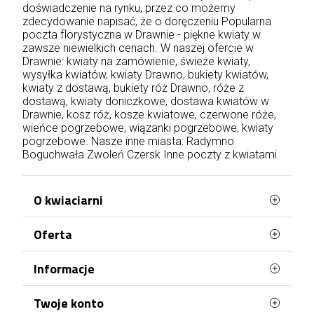
doświadczenie na rynku, przez co możemy
zdecydowanie napisać, że o doręczeniu Popularna
poczta florystyczna w Drawnie - piękne kwiaty w
zawsze niewielkich cenach. W naszej ofercie w
Drawnie: kwiaty na zamówienie, świeże kwiaty,
wysyłka kwiatów, kwiaty Drawno, bukiety kwiatów,
kwiaty z dostawą, bukiety róż Drawno, róże z
dostawą, kwiaty doniczkowe, dostawa kwiatów w
Drawnie, kosz róż, kosze kwiatowe, czerwone róże,
wieńce pogrzebowe, wiązanki pogrzebowe, kwiaty
pogrzebowe. Nasze inne miasta:
Radymno
Boguchwała
Zwoleń
Czersk
Inne poczty z kwiatami
O kwiaciarni
Oferta
WaszaKwiaciarnia stworzona jest z myślą o
Tobie!
Najczęściej kupowane
Informacje
Posiadamy ponad 20 lat doświadczenia i
Mapa strony
każdego dnia doręczamy kwiaty na terenie całej
Terminy doręczenia
Twoje konto
Polski. Róże, bukiety, kosze kwiatów, kwiaty