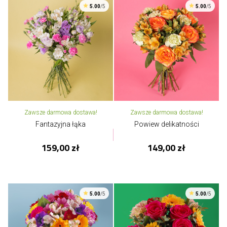
5.00
/5
5.00
/5
Zawsze darmowa dostawa!
Zawsze darmowa dostawa!
Fantazyjna łąka
Powiew delikatności
159,00 zł
149,00 zł
5.00
/5
5.00
/5