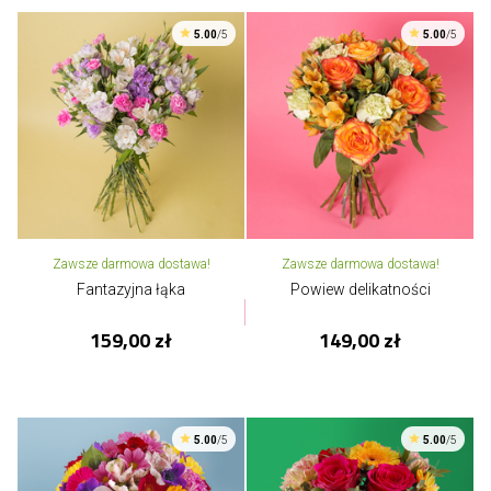
5.00
/5
5.00
/5
Zawsze darmowa dostawa!
Zawsze darmowa dostawa!
Fantazyjna łąka
Powiew delikatności
159,00 zł
149,00 zł
5.00
/5
5.00
/5