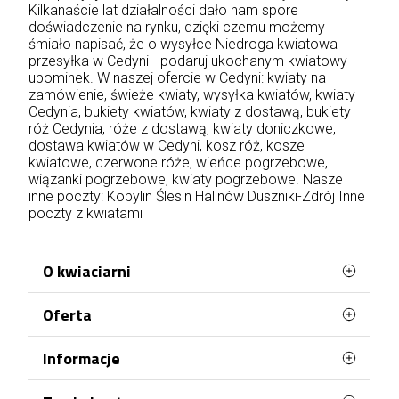
Kilkanaście lat działalności dało nam spore
doświadczenie na rynku, dzięki czemu możemy
śmiało napisać, że o wysyłce Niedroga kwiatowa
przesyłka w Cedyni - podaruj ukochanym kwiatowy
upominek. W naszej ofercie w Cedyni: kwiaty na
zamówienie, świeże kwiaty, wysyłka kwiatów, kwiaty
Cedynia, bukiety kwiatów, kwiaty z dostawą, bukiety
róż Cedynia, róże z dostawą, kwiaty doniczkowe,
dostawa kwiatów w Cedyni, kosz róż, kosze
kwiatowe, czerwone róże, wieńce pogrzebowe,
wiązanki pogrzebowe, kwiaty pogrzebowe. Nasze
inne poczty:
Kobylin
Ślesin
Halinów
Duszniki-Zdrój
Inne
poczty z kwiatami
O kwiaciarni
Oferta
WaszaKwiaciarnia stworzona jest z myślą o
Tobie!
Najczęściej kupowane
Informacje
Posiadamy ponad 20 lat doświadczenia i
Mapa strony
każdego dnia doręczamy kwiaty na terenie całej
Terminy doręczenia