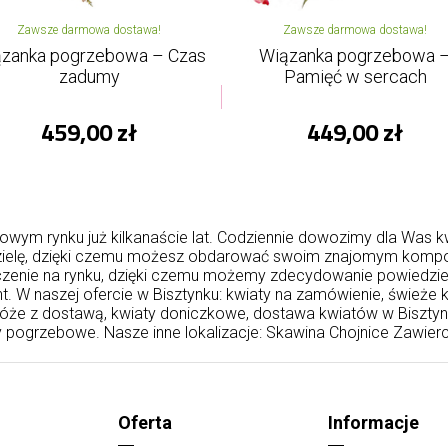
Zawsze darmowa dostawa!
Zawsze darmowa dostawa!
zanka pogrzebowa – Czas
Wiązanka pogrzebowa 
zadumy
Pamięć w sercach
459,00 zł
449,00 zł
owym rynku już kilkanaście lat. Codziennie dowozimy dla Was k
edzielę, dzięki czemu możesz obdarować swoim znajomym kompo
dczenie na rynku, dzięki czemu możemy zdecydowanie powiedzieć
 W naszej ofercie w Bisztynku: kwiaty na zamówienie, świeże kw
, róże z dostawą, kwiaty doniczkowe, dostawa kwiatów w Biszty
 pogrzebowe. Nasze inne lokalizacje:
Skawina
Chojnice
Zawierc
Oferta
Informacje