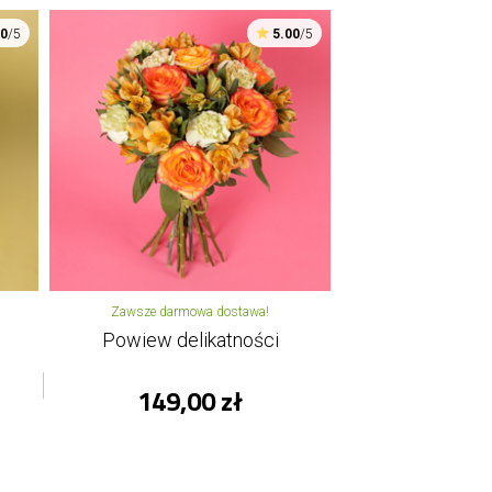
00
/5
5.00
/5
Zawsze darmowa dostawa!
Powiew delikatności
149,00 zł