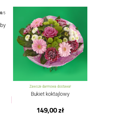
00
/5
oby
Zawsze darmowa dostawa!
Bukiet koktajlowy
149,00 zł