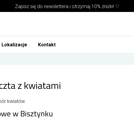
Zapisz się do
newslettera
i otrzymaj 10% zniżki! ♡
Lokalizacje
Kontakt
czta z kwiatami
bór kwiatów.
we w Bisztynku