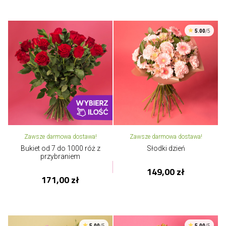
5.00
/5
Zawsze darmowa dostawa!
Zawsze darmowa dostawa!
Bukiet od 7 do 1000 róż z
Słodki dzień
przybraniem
149,00 zł
171,00 zł
5.00
/5
5.00
/5