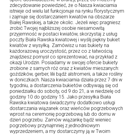
zdecydowanie powiedzieć, że o Nasza kwiaciarnia
istnieje od wielu lat funkcjonuje na rynku florystycznym
i zajmuje się dostarczaniem kwiatów na obszarze
Białej Rawskiej, a także okolic. Jeżeli więc pragniesz
zrobić Twojej najbliższej osobie niesamowitą
przyjemność w postaci kwiatów, skorzystaj z usług
poczty Biała Rawska kwiatowej i wyślij piękny bukiet
kwiatów z wysyłką. Zamówisz u nas bukiety na
każdorazową uroczystość, przez co z łatwością
znajdziesz pomysł co sprezentować, na przykład z
okazji Urodzin. Posiadamy w swojej ofercie bukiety
zrobione z samych róż oraz z kwiatów mieszanych:
goździków, gerber, lilii bądź alstromerii, a także rośliny
w doniczkach. Nasza kwiaciarnia działa przez 7 dni w
tygodniu, a dostarczenia bukietów odbywają się od
poniedziałku do soboty, od 9 do 21, a w niedzielę od
godziny 10 do godziny 15. Jako przesyłka Biała
Rawska kwiatowa świadczymy dodatkowo usługi
dostarczania wiązanek oraz wieńców pogrzebowych
wprost na ceremonię pogrzebową lub do domu w
dzień pogrzebu. Zamów wiązankę bądź wieniec
pogrzebowy przynajmniej z jednodniowym
wyprzedzeniem, a my dostarczymy ją w Twoim