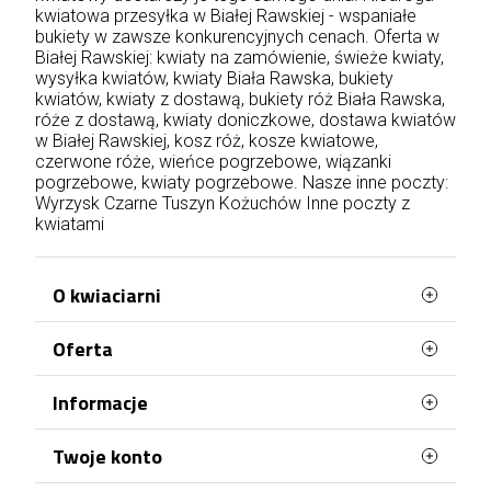
kwiatowa przesyłka w Białej Rawskiej - wspaniałe
bukiety w zawsze konkurencyjnych cenach. Oferta w
Białej Rawskiej: kwiaty na zamówienie, świeże kwiaty,
wysyłka kwiatów, kwiaty Biała Rawska, bukiety
kwiatów, kwiaty z dostawą, bukiety róż Biała Rawska,
róże z dostawą, kwiaty doniczkowe, dostawa kwiatów
w Białej Rawskiej, kosz róż, kosze kwiatowe,
czerwone róże, wieńce pogrzebowe, wiązanki
pogrzebowe, kwiaty pogrzebowe. Nasze inne poczty:
Wyrzysk
Czarne
Tuszyn
Kożuchów
Inne poczty z
kwiatami
O kwiaciarni
Oferta
WaszaKwiaciarnia stworzona jest z myślą o
Tobie!
Najczęściej kupowane
Informacje
Posiadamy ponad 20 lat doświadczenia i
Mapa strony
każdego dnia doręczamy kwiaty na terenie całej
Terminy doręczenia
Twoje konto
Polski. Róże, bukiety, kosze kwiatów, kwiaty
doniczkowe, kwiaty na pogrzeb – wszystko to
Regulamin