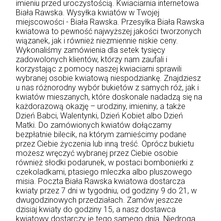
imieniu przed uroczystością. Kwiaciarnia internetowa
Biała Rawska. Wysyłka kwiatów w Twojej
miejscowości - Biała Rawska. Przesyłka Biała Rawska
kwiatowa to pewność najwyższej jakości tworzonych
wiązanek, jak i również niezmiennie niskie ceny.
Wykonaliśmy zamówienia dla setek tysięcy
zadowolonych klientów, którzy nam zaufali i
korzystając z pomocy naszej kwiaciarni sprawili
wybranej osobie kwiatową niespodziankę. Znajdziesz
u nas różnorodny wybór bukietów z samych róż, jak i
kwiatów mieszanych, które doskonale nadadzą się na
każdorazową okazję – urodziny, imieniny, a także
Dzień Babci, Walentynki, Dzień Kobiet albo Dzień
Matki. Do zamówionych kwiatów dołączamy
bezpłatnie bilecik, na którym zamieścimy podane
przez Ciebie życzenia lub inną treść. Oprócz bukietu
możesz wręczyć wybranej przez Ciebie osobie
również słodki podarunek, w postaci bombonierki z
czekoladkami, ptasiego mleczka albo pluszowego
misia. Poczta Biała Rawska kwiatowa dostarcza
kwiaty przez 7 dni w tygodniu, od godziny 9 do 21, w
dwugodzinowych przedziałach. Zamów jeszcze
dzisiaj kwiaty do godziny 15, a nasz dostawca
kwiatowy dostarczy je tego samego dnia. Niedroga