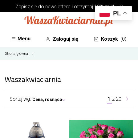
Zapisz się do
newslettera
i otrzymaj 10% zniżki! ♡
PL
Menu
Zaloguj się
Koszyk
(0)
Strona główna
Waszakwiaciarnia
Sortuj wg:
1
z
20
Cena, rosnąco