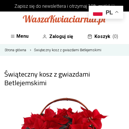
Zapisz się do
newslettera
i otrzymaj 10% zniżki! ♡
PL
Menu
Zaloguj się
Koszyk
(0)
Strona główna
Świąteczny kosz z gwiazdami Betlejemskimi
Świąteczny kosz z gwiazdami
Betlejemskimi