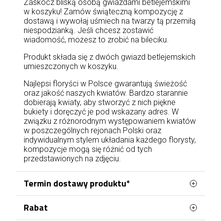
Zaskocz bliską osobą gwiazdami betlejemskimi
w koszyku! Zamów świąteczną kompozycję z
dostawą i wywołaj uśmiech na twarzy tą przemiłą
niespodzianką. Jeśli chcesz zostawić
wiadomość, możesz to zrobić na bileciku.
Produkt składa się z dwóch gwiazd betlejemskich
umieszczonych w koszyku.
Najlepsi floryści w Polsce gwarantują świeżość
oraz jakość naszych kwiatów. Bardzo starannie
dobierają kwiaty, aby stworzyć z nich piękne
bukiety i doręczyć je pod wskazany adres. W
związku z różnorodnym występowaniem kwiatów
w poszczególnych rejonach Polski oraz
indywidualnym stylem układania każdego florysty,
kompozycje mogą się różnić od tych
przedstawionych na zdjęciu.
Termin dostawy produktu*
Rabat
Zamówienie, które zostanie złożone do godz 17
od
poniedziałku do piątku
lub do godz 15
w