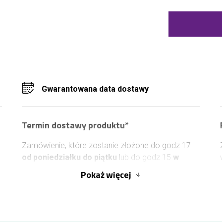
Gwarantowana data dostawy
Termin dostawy produktu*
Zamówienie, które zostanie złożone do godz 17
od poniedziałku do piątku
lub do godz 15
w
sobotę
, możemy doręczyć jeszcze tego samego
Pokaż
więcej
dnia,
najszybciej w 2 godziny
. Prosimy pamiętać,
że do tej godziny musimy również otrzymać
płatność lub dowód wpłaty. Zamówienie, które
zostanie złożone i opłacone po tym czasie,