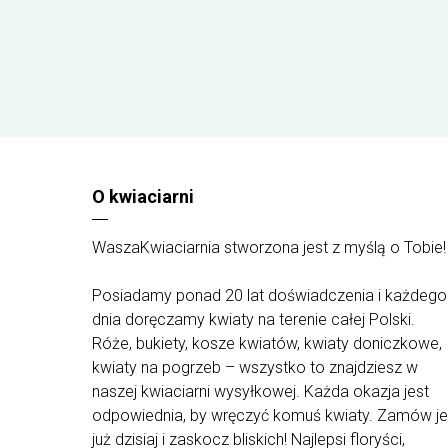
część dekoracyjną kompozycji.
Wielkość bukietu
Mały od 5 do 7 kwiatów
Średni od 9 do 13 kwiatów
Duży od 15 do 19 kwiatów
Bukiet przedstawiony na zdjęciu jest w wersji dużej
Najlepsi floryści w Polsce gwarantują świeżość
oraz jakość naszych kwiatów. Bardzo starannie
dobierają kwiaty, aby stworzyć z nich piękne
O kwiaciarni
bukiety i doręczyć je pod wskazany adres. W
związku z różnorodnym występowaniem kwiatów
w poszczególnych rejonach Polski oraz
WaszaKwiaciarnia stworzona jest z myślą o Tobie!
indywidualnym stylem układania każdego florysty,
kompozycje mogą się różnić od tych
Posiadamy ponad 20 lat doświadczenia i każdego
przedstawionych na zdjęciu.
dnia doręczamy kwiaty na terenie całej Polski.
Róże, bukiety, kosze kwiatów, kwiaty doniczkowe,
kwiaty na pogrzeb – wszystko to znajdziesz w
naszej kwiaciarni wysyłkowej. Każda okazja jest
odpowiednia, by wręczyć komuś kwiaty. Zamów je
już dzisiaj i zaskocz bliskich! Najlepsi floryści,