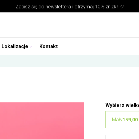
Zapisz się do
newslettera
i otrzymaj 10% zniżki! ♡
Lokalizacje
Kontakt
Wybierz wielk
159,00 
Mały