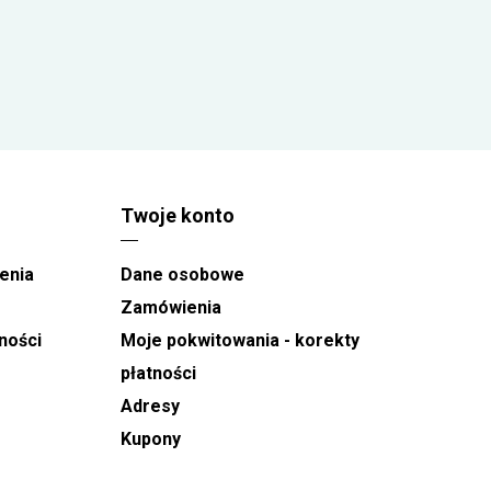
uzyskania maksymalnej zniżki w wysokości 10%.
Rabat przyznawany jest na zawsze!
Twoje konto
enia
Dane osobowe
Zamówienia
ności
Moje pokwitowania - korekty
płatności
Adresy
Kupony