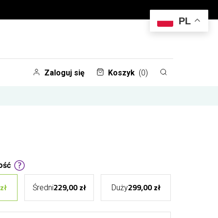
PL
Zaloguj się
Koszyk
(0)
ość
zł
229,00 zł
299,00 zł
Średni
Duży