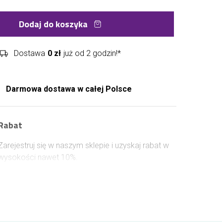
Dodaj do koszyka
Dostawa
0 zł
już od 2 godzin!*
Darmowa dostawa w całej Polsce
Rabat
Zarejestruj się w naszym sklepie i uzyskaj rabat w
wysokości nawet 10%.
Aby uzyskać rabat zaloguj się na swoje konto w
naszej kwiaciarni przed złożeniem zamówienia. Za
każde 100 zł wydane na kwiaty i dodatki
otrzymasz 1% rabatu na kolejne zamówienie aż do