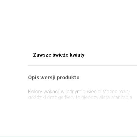
Zawsze świeże kwiaty
Opis wersji produktu
Kolory wakacji w jednym bukiecie! Modne róże,
goździki oraz gerbery to nieoczywista aranżacja
kwiatów na podarunek dla wyjątkowej osoby. Nie
wahaj się i zamów już dziś na takie okazje jak
urodziny. Do kwiatów załącz spersonalizowany
karnecik. Papier stanowi nowoczesną formę
dekoracji bukietu. Papieru nie należy usuwać przed
włożeniem do wazonu, gdyż stanowi integralną