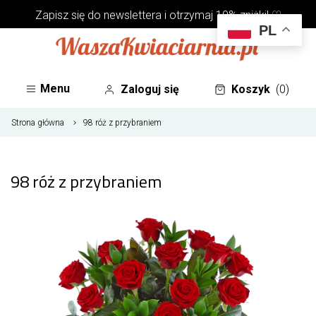
Zapisz się do
newslettera
i otrzymaj 10% zniżki! ♡
PL
Menu
Zaloguj się
Koszyk
(0)
Strona główna
98 róż z przybraniem
98 róż z przybraniem