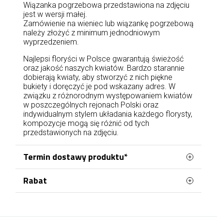
Wiązanka pogrzebowa przedstawiona na zdjęciu
jest w wersji małej.
Zamówienie na wieniec lub wiązankę pogrzebową
należy złożyć z minimum jednodniowym
wyprzedzeniem.
Najlepsi floryści w Polsce gwarantują świeżość
oraz jakość naszych kwiatów. Bardzo starannie
dobierają kwiaty, aby stworzyć z nich piękne
bukiety i doręczyć je pod wskazany adres. W
związku z różnorodnym występowaniem kwiatów
w poszczególnych rejonach Polski oraz
indywidualnym stylem układania każdego florysty,
kompozycje mogą się różnić od tych
przedstawionych na zdjęciu.
Termin dostawy produktu*
Rabat
Zamówienie, które zostanie złożone do godz 17
od
poniedziałku do piątku
lub do godz 15
w
sobotę
, możemy doręczyć jeszcze tego samego
Zarejestruj się w naszym sklepie i uzyskaj rabat w
dnia,
najszybciej w 2 godziny
. Prosimy pamiętać,
wysokości
nawet 10%
.