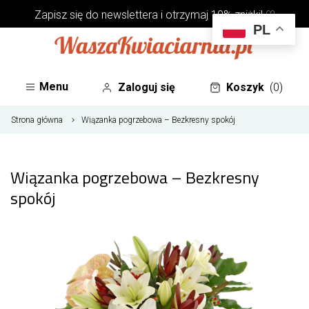
Zapisz się do
newslettera
i otrzymaj 10% zniżki! ♡
PL
Menu
Zaloguj się
Koszyk
(0)
Strona główna
Wiązanka pogrzebowa – Bezkresny spokój
Wiązanka pogrzebowa – Bezkresny
spokój