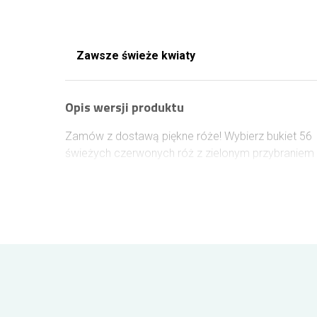
Zawsze świeże kwiaty
Opis wersji produktu
Zamów z dostawą piękne róże! Wybierz bukiet 56
świeżych czerwonych róż z zielonym przybraniem 
spraw niespodziankę bliskiej osobie. Bukiet róż to
doskonały pomysł na okazanie uczuć, poprawę
humoru lub jako prezent. Wiadomość możesz
przekazać na dołączonym bileciku.
Wielkość bukietu z róż
Róże w wersji krótkie około 40cm
Róże w wersji średnie około 50-60cm
Róże w wersji długie około 70-80cm
Róże standardowo dostarczane są w kolorze