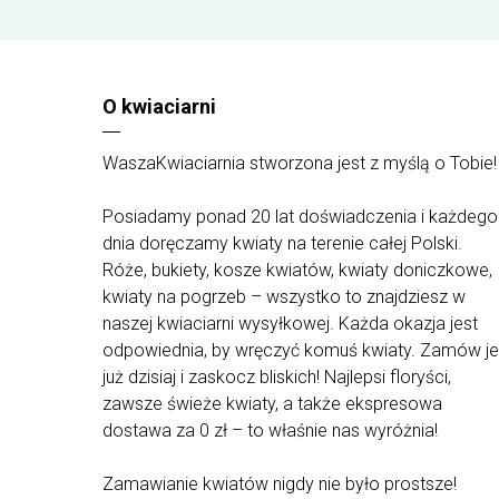
czerwonym. Aby zmienić kolor kwiatów na inny,
należy taką uwagę podać w polu "UWAGI DO
ZAMÓWIENIA" w trakcie składania zamówienia.
Dostępne kolory to: herbaciany, różowy i ecru.
Jeżeli bukiet ma być ułożony w koszu, wybierz
O kwiaciarni
dodatek w postaci kosza w odpowiedniej
wielkości z zakładki dodatki do kwiatów.
WaszaKwiaciarnia stworzona jest z myślą o Tobie!
Najlepsi floryści w Polsce gwarantują świeżość
oraz jakość naszych kwiatów. Bardzo starannie
dobierają kwiaty, aby stworzyć z nich piękne
Posiadamy ponad 20 lat doświadczenia i każdego
bukiety i doręczyć je pod wskazany adres. W
dnia doręczamy kwiaty na terenie całej Polski.
związku z różnorodnym występowaniem kwiatów
Róże, bukiety, kosze kwiatów, kwiaty doniczkowe,
w poszczególnych rejonach Polski oraz
kwiaty na pogrzeb – wszystko to znajdziesz w
indywidualnym stylem układania każdego florysty,
kompozycje mogą się różnić od tych
naszej kwiaciarni wysyłkowej. Każda okazja jest
przedstawionych na zdjęciu.
odpowiednia, by wręczyć komuś kwiaty. Zamów je
już dzisiaj i zaskocz bliskich! Najlepsi floryści,
zawsze świeże kwiaty, a także ekspresowa
dostawa za 0 zł – to właśnie nas wyróżnia!
Zamawianie kwiatów nigdy nie było prostsze!