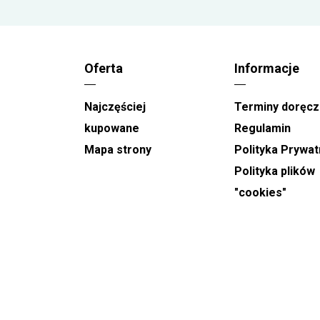
najpóźniej w sobotę do godz 15.
W
Dzień Babci (21.01), Walentynki (14.02), Dzień
Kobiet (8.03) i Dzień Matki (26.05)
kwiaty
Oferta
Informacje
doręczamy w godzinach 8-22 bez możliwości
wyboru zawężonego czasu dostawy.
Najczęściej
Terminy doręcz
Prosimy pamiętać, że wybrane na stronie
kupowane
Regulamin
przedziały czasowe to jedynie
orientacyjna pora
Mapa strony
Polityka Prywat
doręczenia
. Konkretną godzinę gwarantujemy
Polityka plików
jedynie w przypadku zamówień
na ślub i na
"cookies"
pogrzeb
.