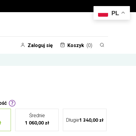
PL
Zaloguj się
Koszyk
(0)
ość
Średnie
1 340,00 zł
Długie
ł
1 060,00 zł