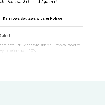
Dostawa
0 zł
już od 2 godzin!*
Darmowa dostawa w całej Polsce
Rabat
Zarejestruj się w naszym sklepie i uzyskaj rabat w
wysokości nawet 10%.
Aby uzyskać rabat zaloguj się na swoje konto w
naszej kwiaciarni przed złożeniem zamówienia. Za
każde 100 zł wydane na kwiaty i dodatki
otrzymasz 1% rabatu na kolejne zamówienie aż do
uzyskania maksymalnej zniżki w wysokości 10%.
Rabat przyznawany jest na zawsze!