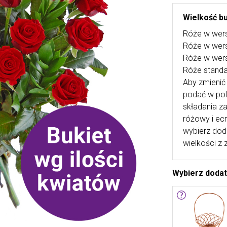
Wielkość bu
Róże w wers
Róże w wers
Róże w wers
Róże stand
Aby zmienić 
podać w po
składania za
różowy i ecr
wybierz dod
wielkości z 
Wybierz doda